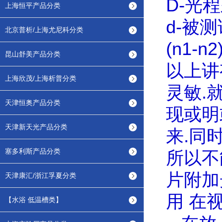
D-
光程
上海恒平产品分类
d-
被测
北京普析/上海尤尼科分类
(n1-n2
昆山舒美产品分类
以上讲
上海欣茂/上海析普分类
灵敏
.
天津恒奥产品分类
现或明
天津新天光产品分类
来
.
同
塞多利斯产品分类
所以不
片附加
天津康汇/浙江孚夏分类
用
在
【水浴 低温槽类】