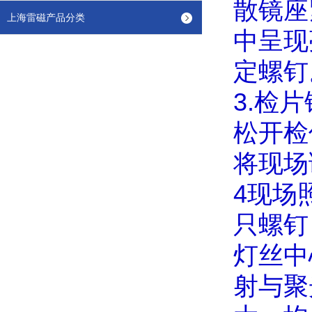
散镜座
上海雷磁产品分类
中呈现
定螺钉
3.
检片
松开检
将现场
4
现场
只螺钉
灯丝中
射与聚