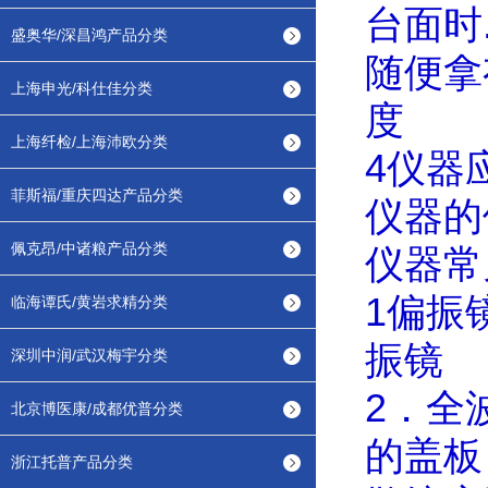
台面时
盛奥华/深昌鸿产品分类
随便拿
上海申光/科仕佳分类
度
上海纤检/上海沛欧分类
4
仪器
菲斯福/重庆四达产品分类
仪器的
佩克昂/中诸粮产品分类
仪器常
1
偏振
临海谭氏/黄岩求精分类
振镜
深圳中润/武汉梅宇分类
2
．全
北京博医康/成都优普分类
的盖板
浙江托普产品分类