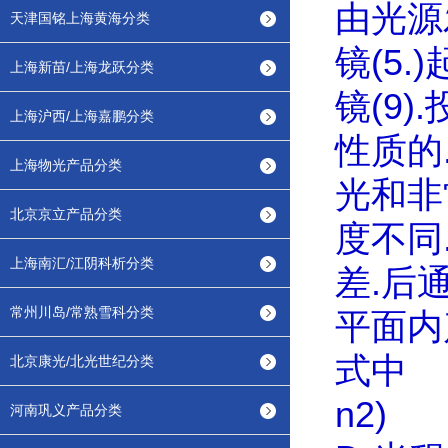
由光源
天津国铭上海黄海分类
镜
(5.)
上海新苗/上海龙跃分类
镜
(9).
上海沪西/上海嘉鹏分类
性质的
上海物光产品分类
光和非
北京京立产品分类
度不同
上海南汇/江阴科析分类
差
.
后
常州川岛/常熟雪科分类
平面内
式中
R
北京康光/北光世纪分类
n2)
河南巩义产品分类