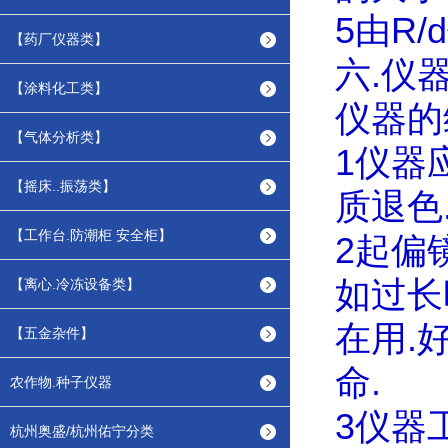
5
由
R/d
【药厂仪器类】
六
.
仪
【涂料化工类】
仪器的
【气体分析类】
1
仪器
【摇床..振荡类】
质退色
【工作台.防潮柜 安全柜】
2
起偏
如过长
【离心.冷冻设备类】
在用
.
【五金杂件】
命
.
农作物.种子仪器
3
仪器
杭州奥盛/杭州佑宁分类