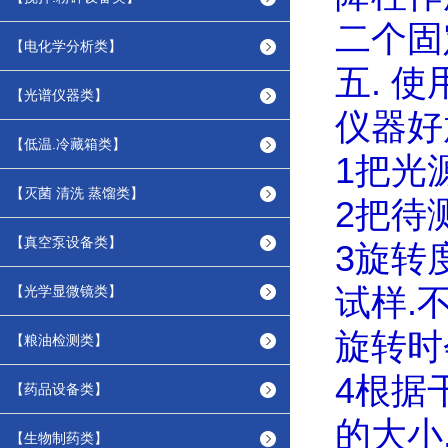
二个固
【电化学分析类】
五
.
使
【光谱仪器类】
仪器好
【低温.冷藏箱类】
1
把光
【灭菌 清洗 蒸馏类】
2
把待
【真空泵设备类】
3
旋转
【光学显微镜类】
试样
.
旋转时
【粮油检测类】
4
根据
【药品设备类】
的大小
【生物制药类】