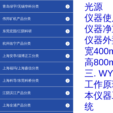
光源
2
青岛绿宇/无锡华科分类
仪器使
伟邦矿机产品分类
仪器净
东莞宏固/江阴科研
仪器外
杭州佑宁产品分类
宽
400
上海安亭/淄博正工分类
高
800
上海福玛/上海森信分类
三
. WY
上海科导/东莞科桥分类
工作原
本仪器
江阴滨江产品分类
统
上海全浦产品分类