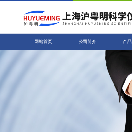
网站首页
公司简介
产品