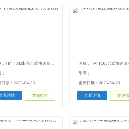
称：
TM-T24J制药台式快速蒸汽灭菌器容积24L
名称：
TM-T16J台式快速蒸汽灭菌器温度105-
号：
型号：
日期：2026-04-23
更新日期：2026-04-23
查看详情
查看详情
在线留言
在线