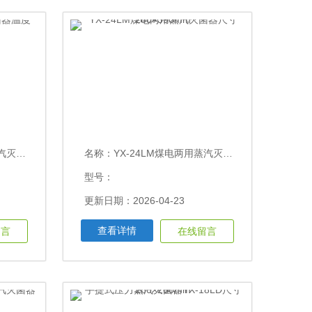
134℃
名称：
YX-24LM煤电两用蒸汽灭菌器尺寸280×390mm
型号：
更新日期：2026-04-23
查看详情
留言
在线留言