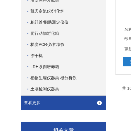
油墨涂料分散类
凯氏定氮仪/消化炉
粗纤维/脂肪测定仪仪
名
爬行动物孵化箱
型
梯度PCR仪/扩增仪
更新
冻干机
LRH系例培养箱
植物生理仪器类 根分析仪
共 1
土壤检测仪器类
查看更多
相关文章