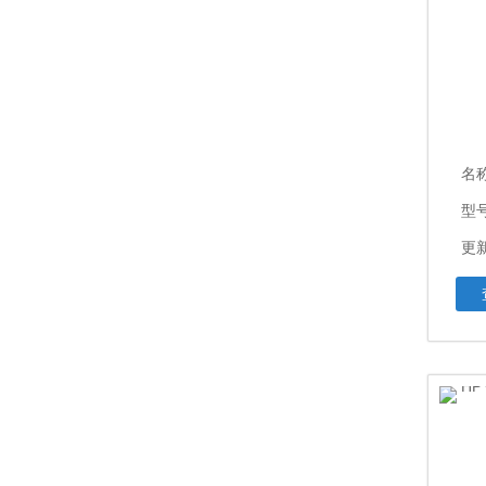
名
型
更新