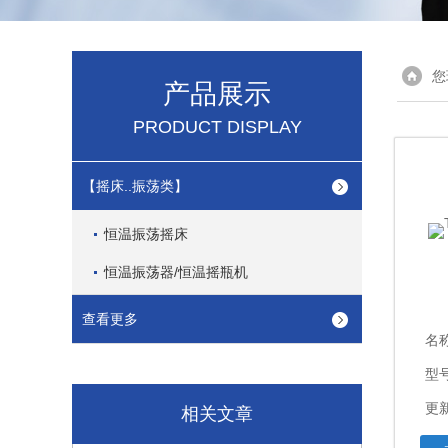
您
产品展示
PRODUCT DISPLAY
【摇床..振荡类】
恒温振荡摇床
恒温振荡器/恒温摇瓶机
查看更多
名
型号
更新
相关文章