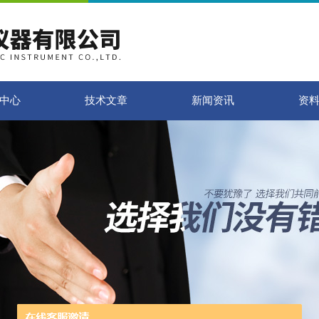
中心
技术文章
新闻资讯
资