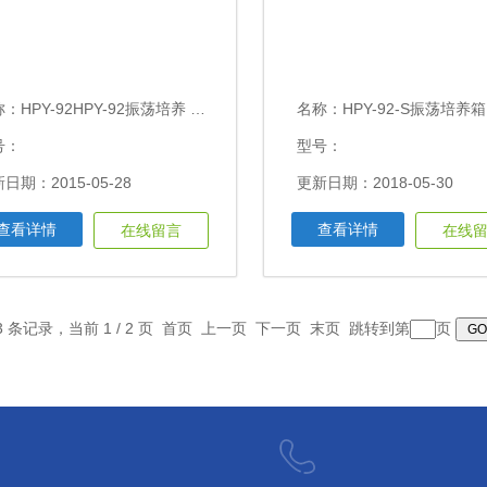
称：
HPY-92HPY-92振荡培养 上海龙跃液晶显示培养箱
名称：
HPY-92-S振荡培养箱 上海龙跃
号：
型号：
日期：2015-05-28
更新日期：2018-05-30
查看详情
查看详情
在线留言
在线
3 条记录，当前 1 / 2 页 首页 上一页
下一页
末页
跳转到第
页