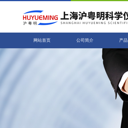
网站首页
公司简介
产品