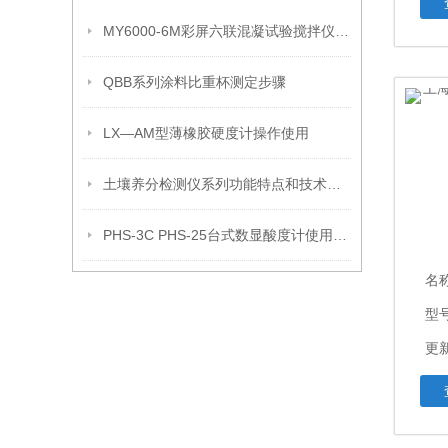
MY6000-6M彩屏六联混凝试验搅拌仪器产品参数和产品性能
QBB系列涂料比重杯测定步骤
LX—AM型薄橡胶硬度计操作使用
土壤养分检测仪系列功能特点和技术参数
PHS-3C PHS-25台式数显酸度计使用说明书
名
型
更新