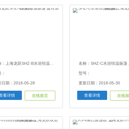
称：
上海龙跃SHZ-B水浴恒温振荡 旋转加往复式
名称：
SHZ-C水浴恒温振荡 上海龙跃往复
号：
型号：
日期：2018-05-28
更新日期：2018-05-30
查看详情
查看详情
在线留言
在线