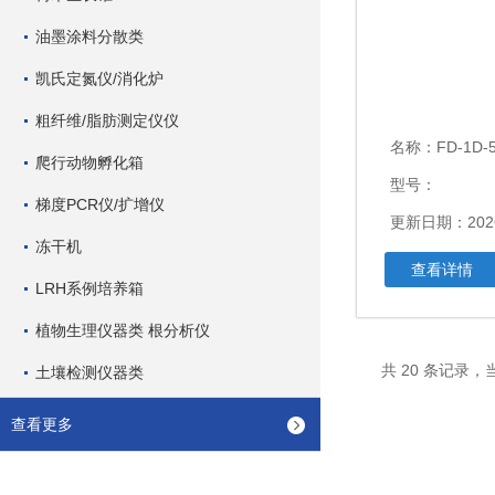
油墨涂料分散类
凯氏定氮仪/消化炉
粗纤维/脂肪测定仪仪
名称：
FD-1D-50 
爬行动物孵化箱
型号：
梯度PCR仪/扩增仪
更新日期：2026
冻干机
查看详情
LRH系例培养箱
植物生理仪器类 根分析仪
共 20 条记录，当
土壤检测仪器类
查看更多