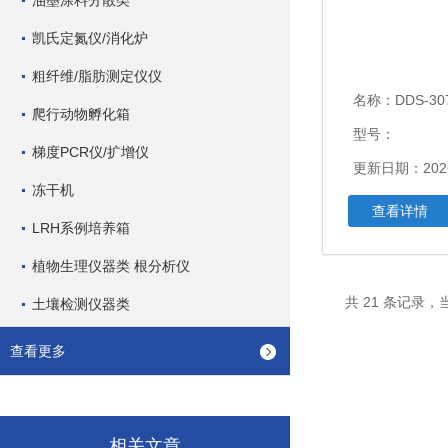
油墨涂料分散类
凯氏定氮仪/消化炉
粗纤维/脂肪测定仪仪
名称：
DDS-
爬行动物孵化箱
型号：
梯度PCR仪/扩增仪
更新日期：2026
冻干机
查看详情
LRH系例培养箱
植物生理仪器类 根分析仪
共 21 条记录，当
土壤检测仪器类
查看更多
相关文章