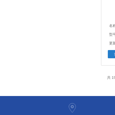
名
型
更新
共 1