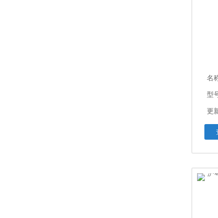
名
型
更新