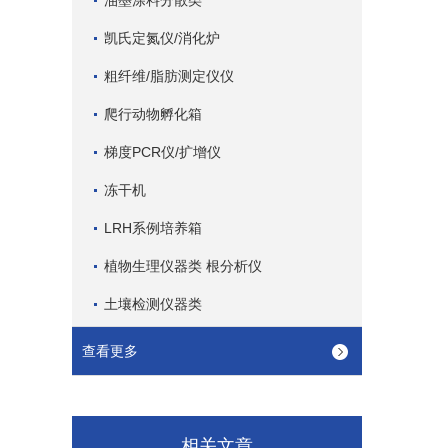
油墨涂料分散类
凯氏定氮仪/消化炉
粗纤维/脂肪测定仪仪
爬行动物孵化箱
梯度PCR仪/扩增仪
冻干机
LRH系例培养箱
植物生理仪器类 根分析仪
土壤检测仪器类
查看更多
相关文章