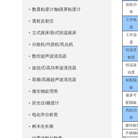
加热功
数显粘度计/触摸屏粘度计
率
工作电
透射反射仪
源
立式摇床/卧式恒温摇床
工作温
度
分散机/均质机/乳化机
恒温灵
数控超声波清洗器
敏度
恒温波
旋扭式/高功率波清洗器
动度
双频/高频超声波清洗器
标配隔
板
微生物处理类
最多可
折光仪/糖度计
配隔板
风机功
电化学分析类
率
镀锌板
树木生长锥
不锈钢