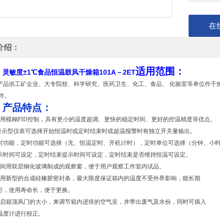
在
介绍：
、
适用范围：
灵敏度±1℃食品恒温鼓风干燥箱101A－2ET
产品供工矿企业、大专院校、科学研究、医药卫生、化工、食品、
化验室等单位作干
炸
。
、产品特点：
采用模糊PID控制，具有更小的温度超调、更快的稳定时间、更好的控温精度等优
晶显示型仪表可选择开始恒温时或定时结束时或超温报警时有独立开关量输出。
定时功能，定时功能可选择（无、恒温定时、开机计时），定时单位可选择（分钟、小
示时间可设定，定时结束提示时间可设定，定时结束是否维持恒温可设定。
中间用双层钢化玻璃制成的观察窗，便于用户观察工作室内试品。
采用新型的合成硅橡胶密封条，最大限度保证箱内的温度不受外界影响，能长期
行，使用寿命长，便于更换。
开启箱顶风门的大小，来调节箱内进排的空气呈，并带出废气及水份，同时可插入
温度计进行校正。