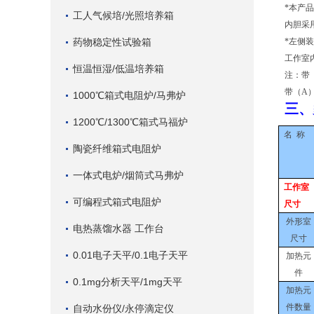
*本产
工人气候培/光照培养箱
内胆采
药物稳定性试验箱
*左侧
工作室
恒温恒湿/低温培养箱
注：带
带（
A
1000℃箱式电阻炉/马弗炉
三、
1200℃/1300℃箱式马福炉
名
称
陶瓷纤维箱式电阻炉
一体式电炉/烟筒式马弗炉
工作室
可编程式箱式电阻炉
尺寸
外形室
电热蒸馏水器 工作台
尺寸
0.01电子天平/0.1电子天平
加热元
件
0.1mg分析天平/1mg天平
加热元
件数量
自动水份仪/永停滴定仪