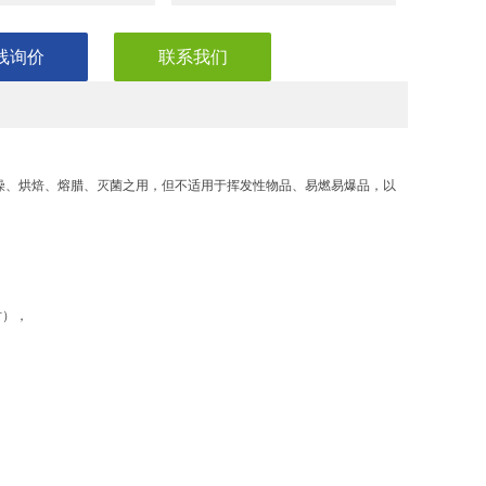
线询价
联系我们
燥、烘焙、熔腊、灭菌之用，但不适用于挥发性物品、易燃易爆品，
以
点。
时），