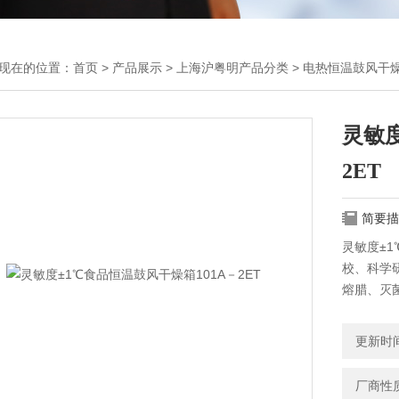
现在的位置：
首页
>
产品展示
>
上海沪粤明产品分类
>
电热恒温鼓风干
灵敏度
2ET
简要描
灵敏度±1
校、科学
熔腊、灭
炸。箱门
外界影响
更新时间：
厂商性