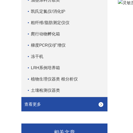
油墨涂料分散类
凯氏定氮仪/消化炉
粗纤维/脂肪测定仪仪
爬行动物孵化箱
梯度PCR仪/扩增仪
冻干机
LRH系例培养箱
植物生理仪器类 根分析仪
土壤检测仪器类
查看更多
相关文章