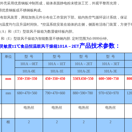
品外壳采用优质钢板冲制而成，箱体表面静电粉末喷涂工艺，外观平整而光滑，
用优质钢板或不锈钢板构成。
装有鼓风装詈，两组加热元件分布在工作室的下部。箱内热空气循环设计系统，保证
内温度均匀且升温时间快。
*控温系统安装在箱体的左侧，侧面有活络门装置，方便于
（
A）和（ET）型鼓风干燥箱为数显镀锌板内胆。
）和（E）型鼓风干燥箱为智能数显不锈钢内胆. 定时范围为0-9999分钟。
产品技术参数：
灵敏度±1℃食品恒温鼓风干燥箱101A－2ET
单位
型
号
型
号
型
号
型
号
101A－0ET
101A－1ET
101A－2ET
101A－3ET
101A-0E
101A-1E
101A-2E
101A-3E
mm
350×350×350
450×350×450
550X450×550
600×500×750
80
mm
680×470×560
790×470×660
880×590×780
970×650×970
12
电热丝
电热丝
电热丝
电热丝
根
2
2
2
2