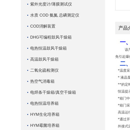
紫外光度计/薄膜测试仪
水质 COD 氨氮 总磷测定仪
COD消解装置
产品
DHG可编程鼓风干燥箱
一
电热恒温鼓风干燥箱
该
免引起爆
高温鼓风干燥箱
二
二氧化硫检测仪
*温度
* 液
热空气消毒箱
**的
恒温提
电焊条干燥箱/真空干燥箱
*箱门
电热恒温培养箱
*箱门
高温运
HYM生化培养箱
*通过
HYM霉菌培养箱
外接式