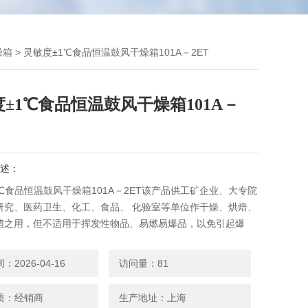
燥箱
> 灵敏度±1℃食品恒温鼓风干燥箱101A－2ET
±1℃食品恒温鼓风干燥箱101A－
述：
℃食品恒温鼓风干燥箱101A－2ET该产品供工矿企业、大专院
研究、医药卫生、化工、食品、 化验室等单位作干燥、烘焙、
菌之用，但不适用于挥发性物品、易燃易爆品，以免引起爆
采用新型的合成硅橡胶密封条，最大限度保证箱内的温度不受
，能长期高温运行，使用寿命长，便于更换。
2026-04-16
访问量：81
质：经销商
生产地址：上海