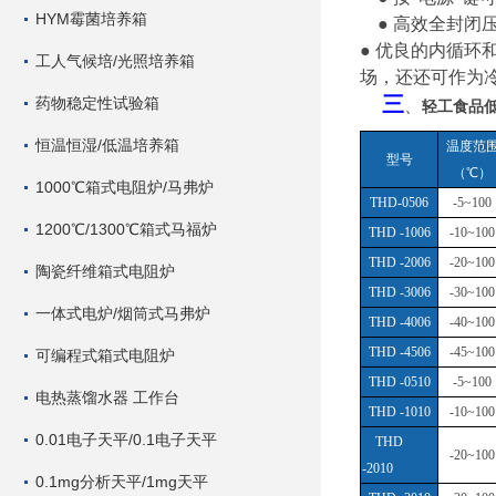
HYM霉菌培养箱
● 高效全封
● 优良的内循环
工人气候培/光照培养箱
场，还还可作为
三
药物稳定性试验箱
、
轻工食品低温
恒温恒湿/低温培养箱
温度范
型号
（
℃）
1000℃箱式电阻炉/马弗炉
THD-0506
-5~100
1200℃/1300℃箱式马福炉
THD -1006
-10~100
THD -2006
-20~100
陶瓷纤维箱式电阻炉
THD -3006
-30~100
一体式电炉/烟筒式马弗炉
THD -4006
-40~100
THD -4506
-45~100
可编程式箱式电阻炉
THD -0510
-5~100
电热蒸馏水器 工作台
THD -1010
-10~100
0.01电子天平/0.1电子天平
THD
-20~100
-2010
0.1mg分析天平/1mg天平