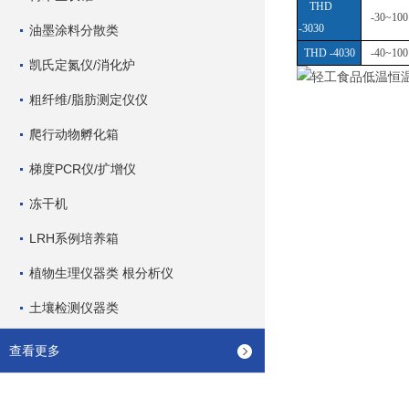
THD
-30~100
-3030
油墨涂料分散类
THD -4030
-40~100
凯氏定氮仪/消化炉
粗纤维/脂肪测定仪仪
爬行动物孵化箱
梯度PCR仪/扩增仪
冻干机
LRH系例培养箱
植物生理仪器类 根分析仪
土壤检测仪器类
查看更多