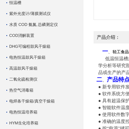
恒温槽
紫外光度计/薄膜测试仪
水质 COD 氨氮 总磷测定仪
COD消解装置
产品介绍：
DHG可编程鼓风干燥箱
一
、
轻工食品低
电热恒温鼓风干燥箱
低温恒温槽
学分析等研究
高温鼓风干燥箱
品或生产的产
二
产品特
二氧化硫检测仪
、
● 新专用软件
热空气消毒箱
● 软件系统方
● 具有超温
电焊条干燥箱/真空干燥箱
● 智能软件温
电热恒温培养箱
● 使用软件
● 准确的温度
HYM生化培养箱
● 按“电源"