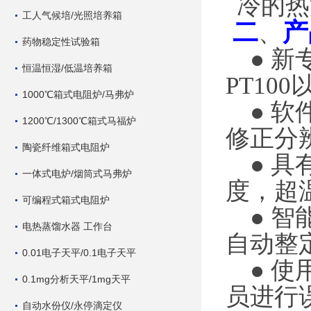
冷的热
工人气候培/光照培养箱
二
产
、
药物稳定性试验箱
● 
恒温恒湿/低温培养箱
PT10
1000℃箱式电阻炉/马弗炉
● 
1200℃/1300℃箱式马福炉
修正分
陶瓷纤维箱式电阻炉
● 
一体式电炉/烟筒式马弗炉
度，超
可编程式箱式电阻炉
● 
电热蒸馏水器 工作台
自动整
0.01电子天平/0.1电子天平
● 
0.1mg分析天平/1mg天平
员进行
自动水份仪/永停滴定仪