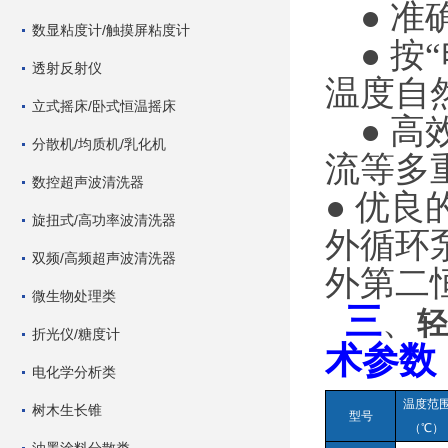
● 
数显粘度计/触摸屏粘度计
● 
透射反射仪
温度自
立式摇床/卧式恒温摇床
● 
分散机/均质机/乳化机
流等多
数控超声波清洗器
● 优
旋扭式/高功率波清洗器
外循环泵
双频/高频超声波清洗器
外第二
微生物处理类
三
、
轻
折光仪/糖度计
术参数
电化学分析类
温度范
树木生长锥
型号
（
℃）