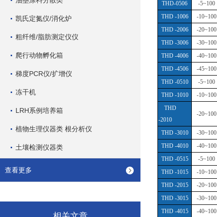
油墨涂料分散类
THD-0506
-5~100
THD -1006
-10~100
凯氏定氮仪/消化炉
THD -2006
-20~100
粗纤维/脂肪测定仪仪
THD -3006
-30~100
爬行动物孵化箱
THD -4006
-40~100
THD -4506
-45~100
梯度PCR仪/扩增仪
THD -0510
-5~100
冻干机
THD -1010
-10~100
THD
LRH系例培养箱
-20~100
-2010
植物生理仪器类 根分析仪
THD -3010
-30~100
THD -4010
-40~100
土壤检测仪器类
THD -0515
-5~100
查看更多
THD -1015
-10~100
THD -2015
-20~100
THD -3015
-30~100
THD -4015
-40~100
相关文章