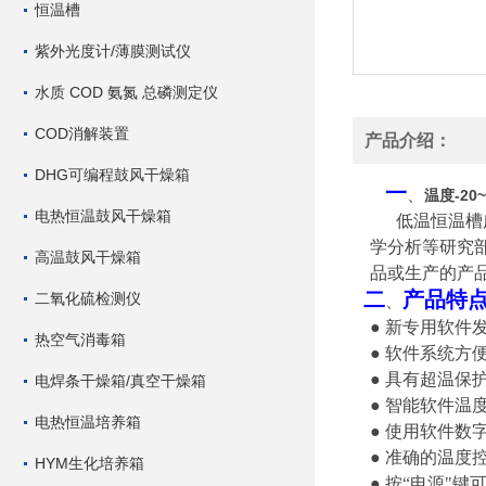
恒温槽
紫外光度计/薄膜测试仪
水质 COD 氨氮 总磷测定仪
COD消解装置
产品介绍：
DHG可编程鼓风干燥箱
一
、
温度-20
电热恒温鼓风干燥箱
低温恒温槽
学分析等研究
高温鼓风干燥箱
品或生产的产
二
产品特
二氧化硫检测仪
、
● 新专用软件
热空气消毒箱
● 软件系统方
● 具有超温
电焊条干燥箱/真空干燥箱
● 智能软件温
电热恒温培养箱
● 使用软件
● 准确的温度
HYM生化培养箱
● 按“电源"