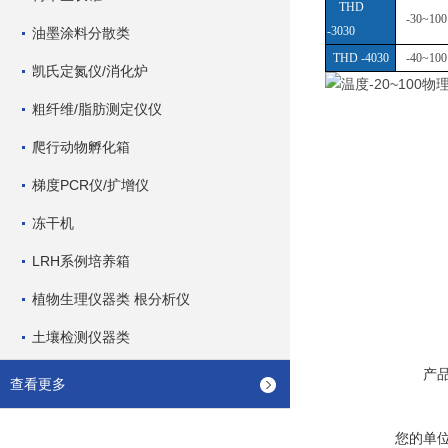
THD
-30~100
-3030
油墨涂料分散类
THD -4030
-40~100
凯氏定氮仪/消化炉
粗纤维/脂肪测定仪仪
爬行动物孵化箱
梯度PCR仪/扩增仪
冻干机
LRH系例培养箱
植物生理仪器类 根分析仪
土壤检测仪器类
产
查看更多
您的单