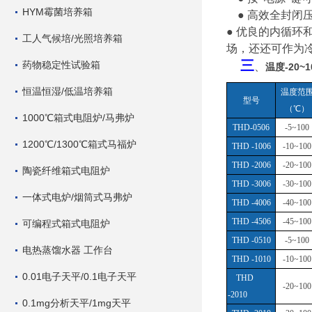
HYM霉菌培养箱
● 高效全封
● 优良的内循环
工人气候培/光照培养箱
场，还还可作为
三
药物稳定性试验箱
、
温度-20~
恒温恒湿/低温培养箱
温度范
型号
（
℃）
1000℃箱式电阻炉/马弗炉
THD-0506
-5~100
1200℃/1300℃箱式马福炉
THD -1006
-10~100
THD -2006
-20~100
陶瓷纤维箱式电阻炉
THD -3006
-30~100
一体式电炉/烟筒式马弗炉
THD -4006
-40~100
THD -4506
-45~100
可编程式箱式电阻炉
THD -0510
-5~100
电热蒸馏水器 工作台
THD -1010
-10~100
0.01电子天平/0.1电子天平
THD
-20~100
-2010
0.1mg分析天平/1mg天平