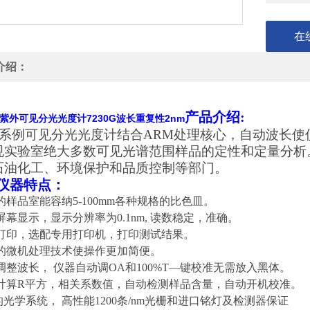
在
介绍：
产品介绍
:
紫外可见分光光度计7230G波长重复性2nm
23系例可见分光光度计结合ARM处理核心，自动波长
规实验室绝大多数可见光谱范围样品的定性和定量分析
石油化工、环境保护和品质控制等部门。
仪器特点：
大的样品室能容纳
5-100mm
各种规格的比色皿。
长屏幕显示，显示分辨率为
0.1nm,
读数稳定，准确。
口打印，选配专用打印机，打印测试结果。
新的微机处理技术使操作更加简便。
动调整波长，
仪器自动调
OA
和
100%T—
键校准无需放入黑体。
动计算R平方，相关系数值，自动检测样品含量，自动开机校准。
的光学系统，
高性能
1200
条
/nm
光栅和进口铭灯及检测器保证