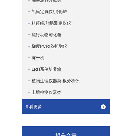
油墨涂料分散类
凯氏定氮仪/消化炉
粗纤维/脂肪测定仪仪
爬行动物孵化箱
梯度PCR仪/扩增仪
冻干机
LRH系例培养箱
植物生理仪器类 根分析仪
土壤检测仪器类
查看更多
相关文章