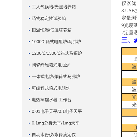
仪器优
工人气候培/光照培养箱
8
.USB
定量测
药物稳定性试验箱
9
光度
恒温恒湿/低温培养箱
2
定量
三、
1000℃箱式电阻炉/马弗炉
1200℃/1300℃箱式马福炉
陶瓷纤维箱式电阻炉
波
一体式电炉/烟筒式马弗炉
波
可编程式箱式电阻炉
波
光
电热蒸馏水器 工作台
光
0.01电子天平/0.1电子天平
0.1mg分析天平/1mg天平
自动水份仪/永停滴定仪