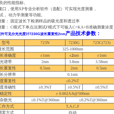
良的性能指标。
接口，使用
XP
专业分析软件（选配）可实现光度测量，
试，
动力学测量等功能。
测量：
固定波长下检测样品的吸光度和透过率
测量：
C
模式下单点法测试
F
模式下可输入
C=KA+B
准确测量浓度
产品技术参数：
紫外可见分光光度计7230G波长重复性2nm
型号
723N
7230G
723C(723)
波长范围
325-1000nm
长准确度
±
1nm
±
2
nm
±
1nm
光谱带
2nm
3.8nm
3.58nm
长重复性
0.5nm
2nm
0.5nm
长分辨率
0.1nm
度重复性
≤
0.2%T
度准确性
±
0.3%T
±
0.
5
%T
±
0.
5
%T
稳定性
±
0.002A/h@500nm
杂散光
≤0.1%T
@360nm
≤0.2%T
@360nm
工作方式
T,A,C,F
调零方式
自动