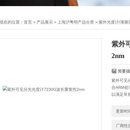
现在的位置：
首页
>
产品展示
>
上海沪粤明产品分类
>
紫外光度计/薄膜
紫外可
2nm
简要描
紫外可见分
合ARM
以满足常
应用于医
制等部门
更新时间：
厂商性