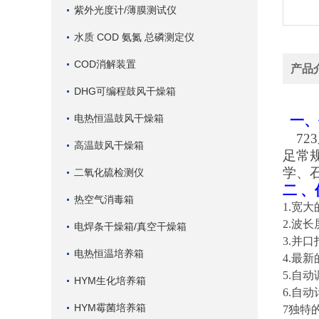
紫外光度计/薄膜测试仪
水质 COD 氨氮 总磷测定仪
COD消解装置
产品
DHG可编程鼓风干燥箱
电热恒温鼓风干燥箱
一、
7
高温鼓风干燥箱
足常
学、
二氧化硫检测仪
二
、
热空气消毒箱
1.宽
2.波
电焊条干燥箱/真空干燥箱
3.并
电热恒温培养箱
4.最
5.自
HYM生化培养箱
6.自
HYM霉菌培养箱
7独特