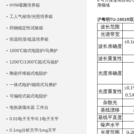
u
可方便使用自动八
HYM霉菌培养箱
用领域
工人气候培/光照培养箱
沪粤明TU-1901
波长范围
药物稳定性试验箱
光谱带宽
恒温恒湿/低温培养箱
±0.1
波长准确度
1000℃箱式电阻炉/马弗炉
波长重复性
1200℃/1300℃箱式马福炉
光度准确度
陶瓷纤维箱式电阻炉
一体式电炉/烟筒式马弗炉
≤0.1
光度重复性
0.5A
可编程式箱式电阻炉
杂散光
电热蒸馏水器 工作台
基线漂移
基线平直度
0.01电子天平/0.1电子天平
噪声水平
0.1mg分析天平/1mg天平
光度范围
0-