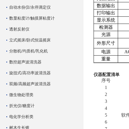
数据输出
自动水份仪/永停滴定仪
打印输出
数显粘度计/触摸屏粘度计
显示系统
检测器
透射反射仪
光源
立式摇床/卧式恒温摇床
外形尺寸
分散机/均质机/乳化机
电源
A
重量
数控超声波清洗器
旋扭式/高功率波清洗器
仪器配置清单
序号
双频/高频超声波清洗器
1
2
微生物处理类
3
折光仪/糖度计
4
5
软
电化学分析类
6
树木生长锥
7