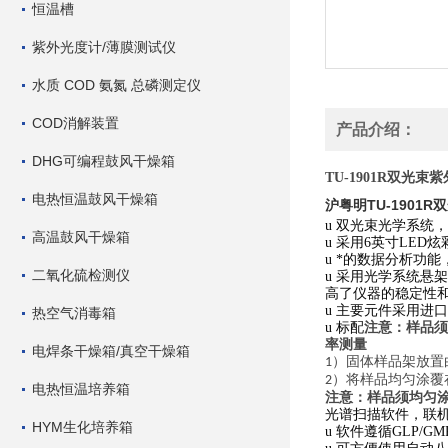
恒温槽
紫外光度计/薄膜测试仪
水质 COD 氨氮 总磷测定仪
COD消解装置
产品介绍：
DHG可编程鼓风干燥箱
TU-1901R双光
电热恒温鼓风干燥箱
沪粤明TU-1901
u
双光束光学系统，
高温鼓风干燥箱
u
采用
6
英寸
LED
炫
u
*的数据分析功能
二氧化硫检测仪
u
采用光学系统悬架
高了仪器的稳定性
u
主要元件采用进口
热空气消毒箱
u
标配
注意：样品须
率测量
电焊条干燥箱/真空干燥箱
）固体样品架放置
1
）将样品均匀涂覆
2
电热恒温培养箱
注意：样品须均匀
光谱扫描软件，联
HYM生化培养箱
u
软件遵循
GLP/GM