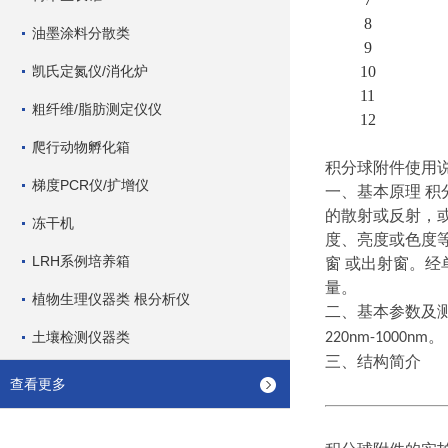
8
油墨涂料分散类
9
凯氏定氮仪/消化炉
10
11
粗纤维/脂肪测定仪仪
12
爬行动物孵化箱
积分球附件使用
梯度PCR仪/扩增仪
一、基本原理
积
的散射或反射，
冻干机
度、亮度或色度
LRH系例培养箱
窗 或出射窗。
量。
植物生理仪器类 根分析仪
二、基本参数及
。
土壤检测仪器类
220nm-1000nm
三、结构简介
查看更多