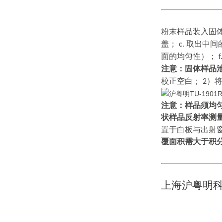
粉末样品装入固
盖；
取出中间
c.
面的均匀性）；
f
注意：固体样品
校正空白；
）
2
注意：样品须均
状样品反射率测
置于白板与出射
覆面积需大于积
上海沪粤明