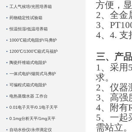
方便，
工人气候培/光照培养箱
2
、
全金
药物稳定性试验箱
3
、
PT10
恒温恒湿/低温培养箱
4
、
4.
支
1000℃箱式电阻炉/马弗炉
1200℃/1300℃箱式马福炉
三、产
陶瓷纤维箱式电阻炉
1
、
采用
一体式电炉/烟筒式马弗炉
求。
可编程式箱式电阻炉
2
、
仪器
3
、
高强
电热蒸馏水器 工作台
4
、
附有
0.01电子天平/0.1电子天平
5
、
一起
0.1mg分析天平/1mg天平
需站立
自动水份仪/永停滴定仪