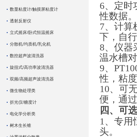
6
、
定时
数显粘度计/触摸屏粘度计
性数据
透射反射仪
7
、
计算
立式摇床/卧式恒温摇床
下，自
分散机/均质机/乳化机
8
、
仪器
温水槽
数控超声波清洗器
9
、
PT10
旋扭式/高功率波清洗器
性，粘
双频/高频超声波清洗器
10
、
可
微生物处理类
便，通
折光仪/糖度计
四、可
电化学分析类
1
、
专用
树木生长锥
头。