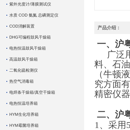
紫外光度计/薄膜测试仪
水质 COD 氨氮 总磷测定仪
COD消解装置
产品介绍：
DHG可编程鼓风干燥箱
沪
一、
电热恒温鼓风干燥箱
广泛
高温鼓风干燥箱
料、石
二氧化硫检测仪
（牛顿
热空气消毒箱
究方面
精密仪
电焊条干燥箱/真空干燥箱
电热恒温培养箱
沪
二、
HYM生化培养箱
1
、
采用
HYM霉菌培养箱