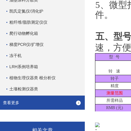
油墨涂料分散类
5
、
微型
凯氏定氮仪/消化炉
件。
粗纤维/脂肪测定仪仪
爬行动物孵化箱
五、型
梯度PCR仪/扩增仪
速，方
冻干机
型
号
LRH系例培养箱
转
速
植物生理仪器类 根分析仪
转子
精度
土壤检测仪器类
测量范围
所需样品
查看更多
RMB (
元
)
相关文章