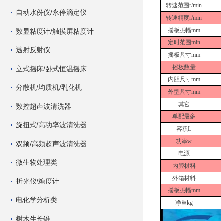
转速范围
r/min
自动水份仪/永停滴定仪
转速精度
r/min
摇板振幅
mm
数显粘度计/触摸屏粘度计
定时范围
min
透射反射仪
摇板尺寸
mm
摇板数量
立式摇床/卧式恒温摇床
内胆尺寸
mm
分散机/均质机/乳化机
外型尺寸
mm
其它
数控超声波清洗器
单配最多
旋扭式/高功率波清洗器
容积
L
功率
w
双频/高频超声波清洗器
电源
微生物处理类
内腔材料
外箱材料
折光仪/糖度计
摇板振幅
mm
电化学分析类
净重
kg
树木生长锥