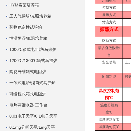
产品型号
HY
HYM霉菌培养箱
控制方式
显示方式
工人气候培/光照培养箱
对流方式
药物稳定性试验箱
振荡方式
恒温恒湿/低温培养箱
驱动方式
最多叠放数量
/
1000℃箱式电阻炉/马弗炉
台
1200℃/1300℃箱式马福炉
安全功能
上
陶瓷纤维箱式电阻炉
附属功能
转
一体式电炉/烟筒式马弗炉
温度控制范
可编程式箱式电阻炉
围
℃
电热蒸馏水器 工作台
温度分辨精
度
℃
0.01电子天平/0.1电子天平
温度波动度
℃
0.1mg分析天平/1mg天平
温度均匀度
℃