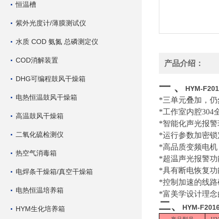
恒温槽
紫外光度计/薄膜测试仪
水质 COD 氨氮 总磷测定仪
COD消解装置
产品介绍：
DHG可编程鼓风干燥箱
一
、
HYM-F
电热恒温鼓风干燥箱
*三单元叠加，
*工作室内腔30
高温鼓风干燥箱
*智能化声光报
二氧化硫检测仪
*运行参数加密
*高品质变频电
热空气消毒箱
*超温声光报警
*具有断电恢复
电焊条干燥箱/真空干燥箱
*控制加速的线
电热恒温培养箱
*富美学设计理
二
、
HYM-F2
HYM生化培养箱