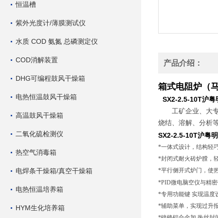
恒温槽
紫外光度计/薄膜测试仪
水质 COD 氨氮 总磷测定仪
COD消解装置
产品介绍：
DHG可编程鼓风干燥箱
箱式电阻炉（
电热恒温鼓风干燥箱
SX2-2.5-10
工矿企业、大
高温鼓风干燥箱
烧结、溶解、分析
二氧化硫检测仪
SX2-2.5-10T
*一体式设计，结构轻
热空气消毒箱
*封闭式耐火砖炉膛，
电焊条干燥箱/真空干燥箱
*平行侧开式炉门，使
*PID微电脑空仪与精
电热恒温培养箱
*专用功能键 实现温度
*辅助菜单，实现过升
HYM生化培养箱
*镍铬铝合金加 热丝