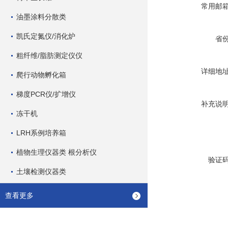
常用邮
油墨涂料分散类
凯氏定氮仪/消化炉
省
粗纤维/脂肪测定仪仪
详细地
爬行动物孵化箱
梯度PCR仪/扩增仪
补充说
冻干机
LRH系例培养箱
植物生理仪器类 根分析仪
验证
土壤检测仪器类
查看更多