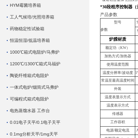
HYM霉菌培养箱
*30段程序控制器（
产品参数
工人气候培/光照培养箱
型号
药物稳定性试验箱
参数
炉膛材质
恒温恒湿/低温培养箱
额定功（KW）
1000℃箱式电阻炉/马弗炉
加热方式/加热器
1200℃/1300℃箱式马福炉
使用温度范围
温度分辨率/波动度
1
陶瓷纤维箱式电阻炉
常温至最高温度时间
一体式电炉/烟筒式马弗炉
外装
温度表显示方式
可编程式箱式电阻炉
温度表示方式
电热蒸馏水器 工作台
传感器
0.01电子天平/0.1电子天平
工作容积
电源/额定电流
0.1mg分析天平/1mg天平