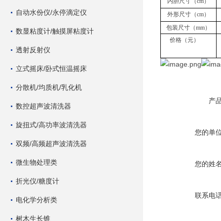
内胆尺寸（cm）
自动水份仪/永停滴定仪
外形尺寸（cm）
包装尺寸（mm）
数显粘度计/触摸屏粘度计
价格（元）
透射反射仪
立式摇床/卧式恒温摇床
分散机/均质机/乳化机
产
数控超声波清洗器
旋扭式/高功率波清洗器
您的单
双频/高频超声波清洗器
微生物处理类
您的姓
折光仪/糖度计
联系电
电化学分析类
树木生长锥