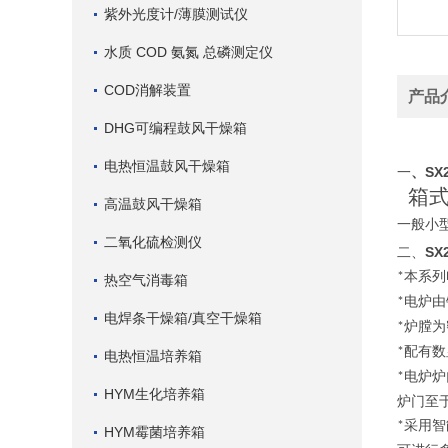
紫外光度计/薄膜测试仪
水质 COD 氨氮 总磷测定仪
COD消解装置
产品
DHG可编程鼓风干燥箱
电热恒温鼓风干燥箱
SX
一
、
箱
高温鼓风干燥箱
一般小
二氧化硫检测仪
SX
二、
本系列
*
热空气消毒箱
电炉由
*
电焊条干燥箱/真空干燥箱
炉膛为
*
配有数
*
电热恒温培养箱
电炉炉
*
HYM生化培养箱
炉门至
采用智
*
HYM霉菌培养箱