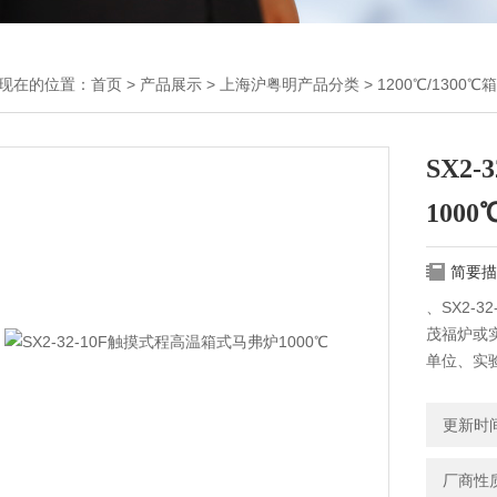
现在的位置：
首页
>
产品展示
>
上海沪粤明产品分类
>
1200℃/1300
SX2
1000
简要描
、SX2-
茂福炉或
单位、实
空气中进
更新时间：
厂商性