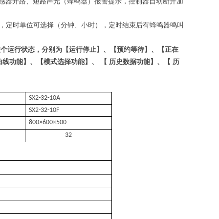
感器开路、短路声光（蜂鸣器）报警提示，控制器自动断开加
，定时单位可选择（分钟、小时），定时结束后有蜂鸣器鸣叫
六个运行状态，分别为【运行停止】、【预约等待】、【正在
曲线
功能】、【模式选择
功能】、
【
历史数据
功能
】、【
历
SX2-32-10A
SX2-32-10F
800
×
600
×
500
32