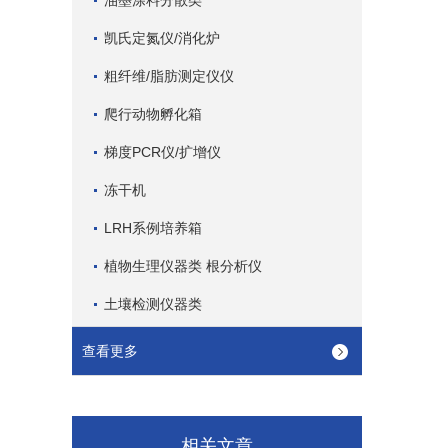
油墨涂料分散类
凯氏定氮仪/消化炉
粗纤维/脂肪测定仪仪
爬行动物孵化箱
梯度PCR仪/扩增仪
冻干机
LRH系例培养箱
植物生理仪器类 根分析仪
土壤检测仪器类
查看更多
相关文章