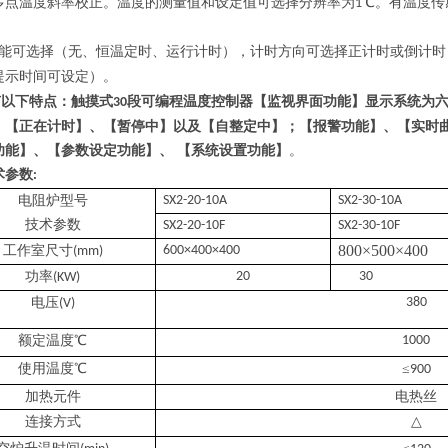
多点温度斜率校正。温度的测量值和设定值可选择分辨率为
℃。有温度传
1
。
能可选择（无、恒温定时、运行计时），计时方向可选择正计时或倒计时
提示时间可设定）。
有以下特点：触摸式
段可编程温度控制器【监视界面功能】显示系统为
30
、【正在计时】、【暂停中】以及【自整定中】；【报警功能】、
【实时
功能】、
【参数设定
功能】、
【系统设置功能】
。
术参数
:
电阻炉型号
SX2-20-10A
SX2-30-10A
技术参数
SX2-20-10F
SX2-30-10F
8
00
×
5
00
×
4
00
工作室尺寸
600
×
400
×
400
(mm)
功率
20
30
(KW)
电压
380
(V)
额定温度
℃
1000
使用温度
℃
≤
900
加热元件
电热丝
连接方式
△