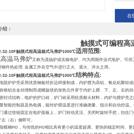
在
介绍：
触摸式可编程高
适用范围
:
2-32-10F触摸式程高温箱式马弗炉1000℃
式高温马弗炉
又称为茂福炉或实验电炉、均为周期作业式电炉。可供
型钢件热处理
金属工件在空气中进行正火、退火、淬火之
.
结构特点
:
2-32-10F触摸式程高温箱式马弗炉1000℃
电阻炉炉壳采用优质钢板经折边焊接制成，内炉膛为高铝、氧化铝聚轻或
铁铬铝合金丝绕制而成螺旋状的加热元件穿于内炉上膛、下、左、右的丝
密封式结构，电炉的护口砖，炉门砖采用轻质耐火材料，内炉与膛炉壳之
显智能控制器及热电偶，能对炉膛温度进行准确测量、指示和自动控温。
门通过饺链固定在电炉面板上，炉门转动灵活。关闭时旋转手把，扣住门
于左（右）侧即可。
能模糊
，与传统的
相比具有更小的温度超调、更快的稳定时间、更
PID
PID