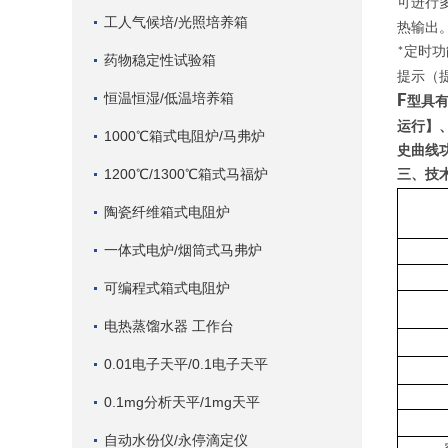
可进行
工人气候培/光照培养箱
热输出
定时功
*
药物稳定性试验箱
提示（
恒温恒湿/低温培养箱
F
型具
运行】
1000℃箱式电阻炉/马弗炉
史曲线
1200℃/1300℃箱式马福炉
三、技
陶瓷纤维箱式电阻炉
一体式电炉/烟筒式马弗炉
可编程式箱式电阻炉
电热蒸馏水器 工作台
0.01电子天平/0.1电子天平
0.1mg分析天平/1mg天平
自动水份仪/永停滴定仪