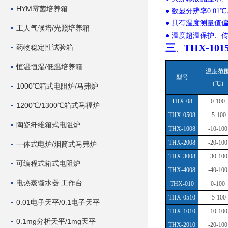
HYM霉菌培养箱
● 数显分辨率0.01
● 具有温度测量值
工人气候培/光照培养箱
● 温度超温保护、
三
THX-1
药物稳定性试验箱
、
恒温恒湿/低温培养箱
温度范
型号
（
℃）
1000℃箱式电阻炉/马弗炉
THX-08
0-100
1200℃/1300℃箱式马福炉
THX-0508
-5-100
陶瓷纤维箱式电阻炉
THX-1008
-10-100
THX-2008
-20-100
一体式电炉/烟筒式马弗炉
THX-3008
-30-100
可编程式箱式电阻炉
THX-4008
-40-100
电热蒸馏水器 工作台
THX-010
0-100
THX-0510
-5-100
0.01电子天平/0.1电子天平
THX-1010
-10-100
0.1mg分析天平/1mg天平
THX-2010
-20-100