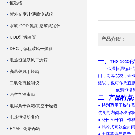
恒温槽
紫外光度计/薄膜测试仪
水质 COD 氨氮 总磷测定仪
COD消解装置
产品介绍：
DHG可编程鼓风干燥箱
电热恒温鼓风干燥箱
一、
THX-101
低温恒温循环
高温鼓风干燥箱
门，高等院校，企
二氧化硫检测仪
测试，也可作为直
低温恒温循
热空气消毒箱
二
产品特点
、
● 特别适用于旋转
电焊条干燥箱/真空干燥箱
优良的内循环/外循
电热恒温培养箱
● 5升~50升的
● 风冷式高效全封
HYM生化培养箱
● 大屏幕液晶显示