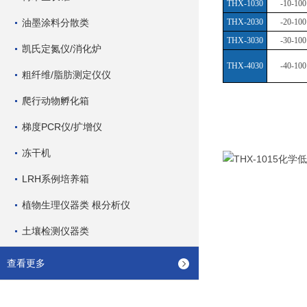
THX-1030
-10-100
油墨涂料分散类
THX-2030
-20-100
THX-3030
-30-100
凯氏定氮仪/消化炉
THX-4030
-40-100
粗纤维/脂肪测定仪仪
爬行动物孵化箱
梯度PCR仪/扩增仪
冻干机
LRH系例培养箱
植物生理仪器类 根分析仪
土壤检测仪器类
查看更多