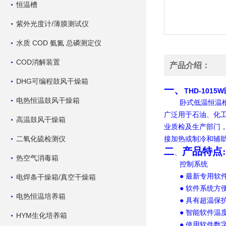
恒温槽
紫外光度计/薄膜测试仪
水质 COD 氨氮 总磷测定仪
COD消解装置
产品介绍：
DHG可编程鼓风干燥箱
一、
THD-101
电热恒温鼓风干燥箱
卧式低温恒温
广泛用于石油、化
高温鼓风干燥箱
业质检及生产部门
二氧化硫检测仪
接加热或制冷和辅
二
产品特点
、
热空气消毒箱
控制系统
● 最新专用软
电焊条干燥箱/真空干燥箱
● 软件系统方
电热恒温培养箱
● 具有超温
● 智能软件
HYM生化培养箱
● 使用软件