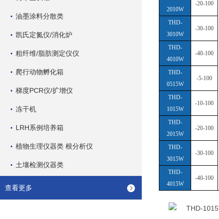
-20-100
2010W
油墨涂料分散类
THD-
-30-100
凯氏定氮仪/消化炉
3010W
THD-
粗纤维/脂肪测定仪仪
-40-100
4010W
爬行动物孵化箱
THD-
-5-100
0515W
梯度PCR仪/扩增仪
THD-
-10-100
冻干机
1015W
THD-
LRH系例培养箱
-20-100
2015W
植物生理仪器类 根分析仪
THD-
-30-100
3015W
土壤检测仪器类
THD-
-40-100
4015W
查看更多