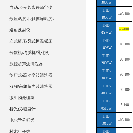
3006W
自动水份仪/永停滴定仪
THD-
-40-100
4006W
数显粘度计/触摸屏粘度计
THD-
-5-100
透射反射仪
0508W
THD-
立式摇床/卧式恒温摇床
-10-100
1008W
分散机/均质机/乳化机
THD-
-20-100
2008W
数控超声波清洗器
THD-
-30-100
旋扭式/高功率波清洗器
3008W
双频/高频超声波清洗器
THD-
-40-100
4008W
微生物处理类
THD-
-5-100
0510W
折光仪/糖度计
THD-
电化学分析类
-10-100
1010W
树木生长锥
THD-