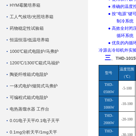
HYM霉菌培养箱
● 准确的温
● 按“电源"
工人气候培/光照培养箱
制冷系统
药物稳定性试验箱
● 高效全封
循环系统
恒温恒湿/低温培养箱
● 优良的内循
冷源去冷却机外实
1000℃箱式电阻炉/马弗炉
三
、
THD-10
1200℃/1300℃箱式马福炉
温度范围
型号
陶瓷纤维箱式电阻炉
（
℃）
THD-
一体式电炉/烟筒式马弗炉
-5-100
0506W
可编程式箱式电阻炉
THD-
-10-100
1006W
电热蒸馏水器 工作台
THD-
-20-100
0.01电子天平/0.1电子天平
2006W
THD-
0.1mg分析天平/1mg天平
-30-100