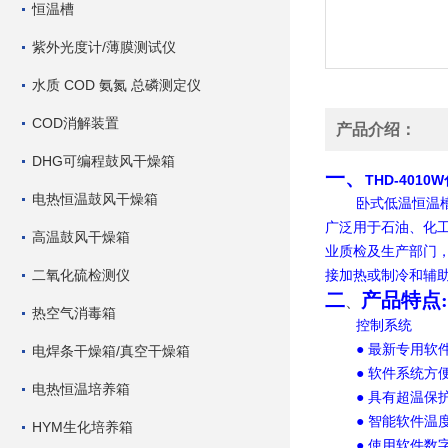
恒温槽
紫外光度计/薄膜测试仪
水质 COD 氨氮 总磷测定仪
COD消解装置
产品介绍：
DHG可编程鼓风干燥箱
一、
THD-401
电热恒温鼓风干燥箱
卧式低温恒温
广泛用于石油、化
高温鼓风干燥箱
业质检及生产部门
二氧化硫检测仪
接加热或制冷和辅
二
产品特点
、
热空气消毒箱
控制系统
● 最新专用软
电焊条干燥箱/真空干燥箱
● 软件系统方
电热恒温培养箱
● 具有超温
● 智能软件
HYM生化培养箱
● 使用软件