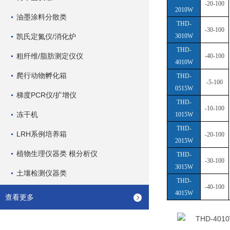
-20-100
2010W
油墨涂料分散类
THD-
-30-100
凯氏定氮仪/消化炉
3010W
THD-
粗纤维/脂肪测定仪仪
-40-100
4010W
爬行动物孵化箱
THD-
-5-100
0515W
梯度PCR仪/扩增仪
THD-
-10-100
冻干机
1015W
THD-
LRH系例培养箱
-20-100
2015W
植物生理仪器类 根分析仪
THD-
-30-100
3015W
土壤检测仪器类
THD-
-40-100
4015W
查看更多