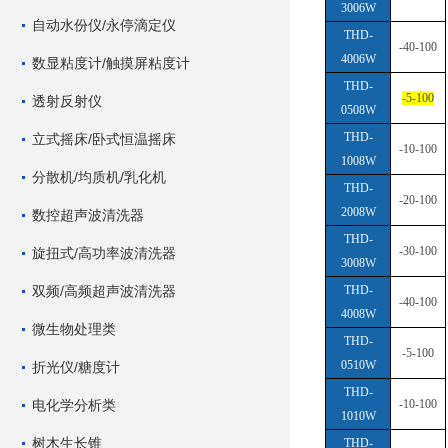
3006W
自动水份仪/永停滴定仪
THD-
-40-100
4006W
数显粘度计/触摸屏粘度计
THD-
-5-100
透射反射仪
0508W
THD-
立式摇床/卧式恒温摇床
-10-100
1008W
分散机/均质机/乳化机
THD-
-20-100
2008W
数控超声波清洗器
THD-
-30-100
旋扭式/高功率波清洗器
3008W
双频/高频超声波清洗器
THD-
-40-100
4008W
微生物处理类
THD-
-5-100
0510W
折光仪/糖度计
THD-
电化学分析类
-10-100
1010W
树木生长锥
THD-