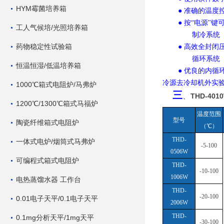
HYM霉菌培养箱
● 准确的温
● 按“电源"
工人气候培/光照培养箱
制冷系统
药物稳定性试验箱
● 高效全封
循环系统
恒温恒湿/低温培养箱
● 优良的内循
冷源去冷却机外实
1000℃箱式电阻炉/马弗炉
三
、
THD-40
1200℃/1300℃箱式马福炉
温度范围
型号
陶瓷纤维箱式电阻炉
（
℃）
THD-
一体式电炉/烟筒式马弗炉
-5-100
0506W
可编程式箱式电阻炉
THD-
-10-100
1006W
电热蒸馏水器 工作台
THD-
-20-100
0.01电子天平/0.1电子天平
2006W
THD-
0.1mg分析天平/1mg天平
-30-100