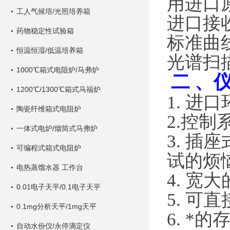
用进口
工人气候培/光照培养箱
进口接
药物稳定性试验箱
标准曲
恒温恒湿/低温培养箱
光谱扫
1000℃箱式电阻炉/马弗炉
二
、
1200℃/1300℃箱式马福炉
1. 
陶瓷纤维箱式电阻炉
2.控
一体式电炉/烟筒式马弗炉
3. 
可编程式箱式电阻炉
试的烦
电热蒸馏水器 工作台
4. 宽
0.01电子天平/0.1电子天平
5. 
0.1mg分析天平/1mg天平
6. 
自动水份仪/永停滴定仪