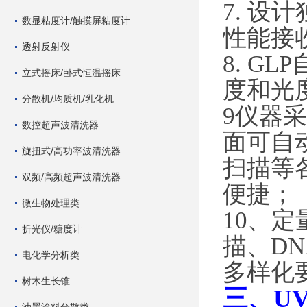
7. 设
数显粘度计/触摸屏粘度计
性能接
透射反射仪
8. 
立式摇床/卧式恒温摇床
度和光
分散机/均质机/乳化机
9仪器
数控超声波清洗器
面可自
旋扭式/高功率波清洗器
扫描等
双频/高频超声波清洗器
便捷；
微生物处理类
10、
折光仪/糖度计
描、D
电化学分析类
多样化
树木生长锥
三、UV