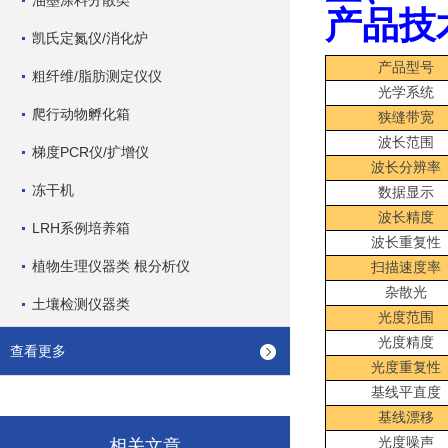
油墨涂料分散类
产品技
凯氏定氮仪/消化炉
产品型号
粗纤维/脂肪测定仪仪
光学系统
爬行动物孵化箱
狭缝带宽
波长范围
梯度PCR仪/扩增仪
波长分辨率
冻干机
数据显示
波长精度
LRH系例培养箱
波长重复性
植物生理仪器类 根分析仪
扫描速度率
杂散光
土壤检测仪器类
光度范围
光度精度
查看更多
光度重复性
基线平直度
基线漂移
光度噪声
相关文章