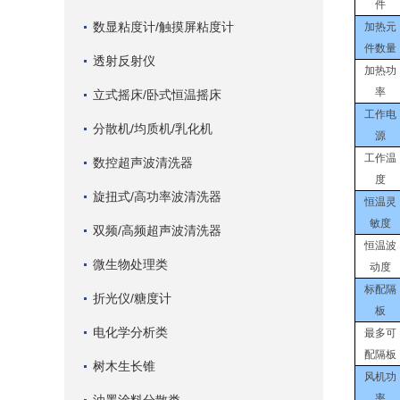
件
数显粘度计/触摸屏粘度计
加热元
件数量
透射反射仪
加热功
率
立式摇床/卧式恒温摇床
工作电
分散机/均质机/乳化机
源
工作温
数控超声波清洗器
度
旋扭式/高功率波清洗器
恒温灵
敏度
双频/高频超声波清洗器
恒温波
微生物处理类
动度
标配隔
折光仪/糖度计
板
电化学分析类
最多可
配隔板
树木生长锥
风机功
率