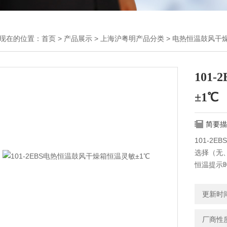
现在的位置：
首页
>
产品展示
>
上海沪粤明产品分类
>
电热恒温鼓风干
101
±1℃
简要描
101-2
选择（无
恒温提示
时结束时
制而成，
更新时间：
钢板或不
厂商性