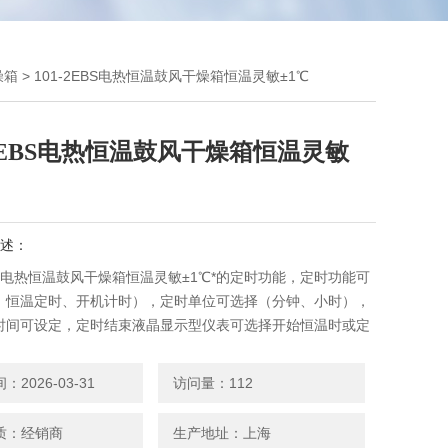
燥箱
> 101-2EBS电热恒温鼓风干燥箱恒温灵敏±1℃
-2EBS电热恒温鼓风干燥箱恒温灵敏
述：
EBS电热恒温鼓风干燥箱恒温灵敏±1℃*的定时功能，定时功能可
、恒温定时、开机计时），定时单位可选择（分钟、小时），
时间可设定，定时结束液晶显示型仪表可选择开始恒温时或定
或超温报警时有独立开关量输出。本产品外壳采用优质钢板冲
箱体表面静电粉末喷涂工艺，外观平整而光滑，内胆采用优质
2026-03-31
访问量：112
锈钢板构成。
质：经销商
生产地址：上海