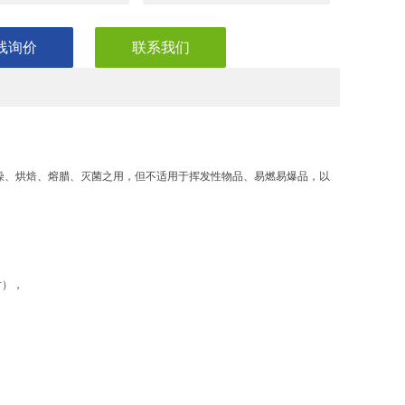
线询价
联系我们
燥、烘焙、熔腊、灭菌之用，但不适用于挥发性物品、易燃易爆品，
以
点。
时），