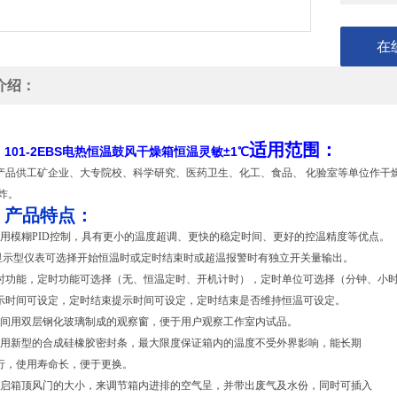
在
介绍：
、
适用范围：
101-2EBS电热恒温鼓风干燥箱恒温灵敏±1℃
产品供工矿企业、大专院校、科学研究、医药卫生、化工、食品、
化验室等单位作干
炸
。
、产品特点：
采用模糊PID控制，具有更小的温度超调、更快的稳定时间、更好的控温精度等优
晶显示型仪表可选择开始恒温时或定时结束时或超温报警时有独立开关量输出。
定时功能，定时功能可选择（无、恒温定时、开机计时），定时单位可选择（分钟、小
示时间可设定，定时结束提示时间可设定，定时结束是否维持恒温可设定。
中间用双层钢化玻璃制成的观察窗，便于用户观察工作室内试品。
采用新型的合成硅橡胶密封条，最大限度保证箱内的温度不受外界影响，能长期
行，使用寿命长，便于更换。
开启箱顶风门的大小，来调节箱内进排的空气呈，并带出废气及水份，同时可插入