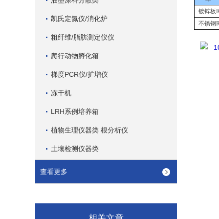
油墨涂料分散类
镀锌板
凯氏定氮仪/消化炉
不锈钢
粗纤维/脂肪测定仪仪
爬行动物孵化箱
梯度PCR仪/扩增仪
冻干机
LRH系例培养箱
植物生理仪器类 根分析仪
土壤检测仪器类
查看更多
相关文章