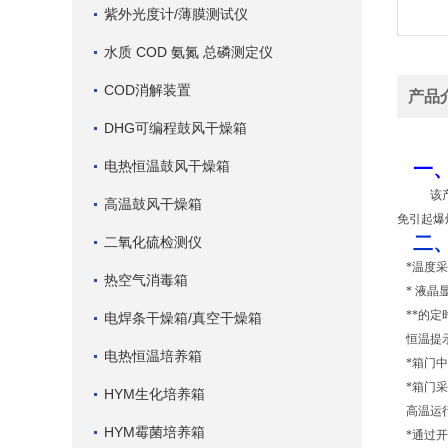
紫外光度计/薄膜测试仪
水质 COD 氨氮 总磷测定仪
COD消解装置
产品
DHG可编程鼓风干燥箱
电热恒温鼓风干燥箱
一
该
高温鼓风干燥箱
免引起爆
二
二氧化硫检测仪
*温度
热空气消毒箱
* 液
**的
电焊条干燥箱/真空干燥箱
恒温提
电热恒温培养箱
*箱门
*箱门
HYM生化培养箱
高温运
HYM霉菌培养箱
*通过