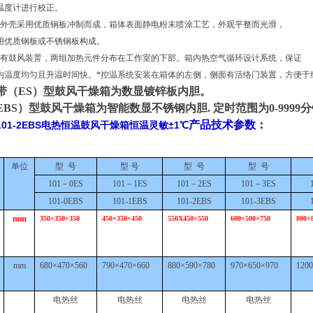
温度计进行校正。
品外壳采用优质钢板冲制而成，箱体表面静电粉末喷涂工艺，外观平整而光滑，
用优质钢板或不锈钢板构成。
装有鼓风装詈，两组加热元件分布在工作室的下部。箱内热空气循环设计系统，保证
内温度均匀且升温时间快。
*控温系统安装在箱体的左侧，侧面有活络门装置，方便于
带（
E
S
）型鼓风干燥箱为数显镀锌板内胆。
E
BS
）型鼓风干燥箱为智能数显不锈钢内胆
. 定时范围为0-9999
产品技术参数：
101-2EBS电热恒温鼓风干燥箱恒温灵敏±1℃
单位
型
号
型
号
型
号
型
号
101－0E
S
101－1E
S
101－2E
S
101－3E
S
101-0E
BS
101-1E
BS
101-2E
BS
101-3E
BS
mm
350×350×350
450×350×450
550X450×550
600×500×750
800×
mm
680×470×560
790×470×660
880×590×780
970×650×970
120
电热丝
电热丝
电热丝
电热丝