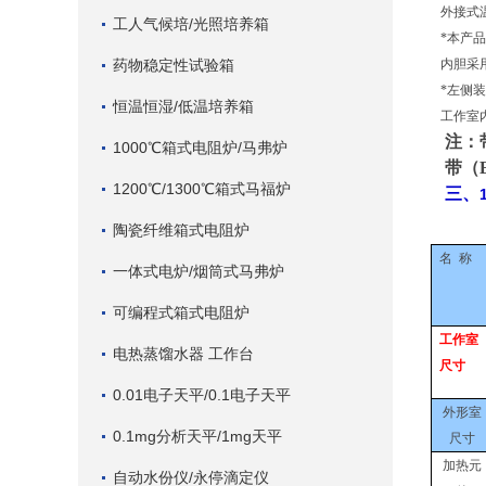
外接式
工人气候培/光照培养箱
*本产
药物稳定性试验箱
内胆采
*左侧
恒温恒湿/低温培养箱
工作室
注：
1000℃箱式电阻炉/马弗炉
带（
1200℃/1300℃箱式马福炉
三、
陶瓷纤维箱式电阻炉
名
称
一体式电炉/烟筒式马弗炉
可编程式箱式电阻炉
工作室
电热蒸馏水器 工作台
尺寸
0.01电子天平/0.1电子天平
外形室
0.1mg分析天平/1mg天平
尺寸
加热元
自动水份仪/永停滴定仪