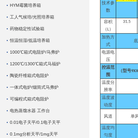
技术参
HYM霉菌培养箱
数
工人气候培/光照培养箱
容积
31.5
药物稳定性试验箱
（
）
L
加热方
恒温恒湿/低温培养箱
底
式
1000℃箱式电阻炉/马弗炉
电源电
压
1200℃/1300℃箱式马福炉
控温范
（型号
9X
围
陶瓷纤维箱式电阻炉
温度分
一体式电炉/烟筒式马弗炉
辨率
温度波
可编程式箱式电阻炉
动度
电热蒸馏水器 工作台
风道
单
0.01电子天平/0.1电子天平
温度均
0.1mg分析天平/1mg天平
匀度