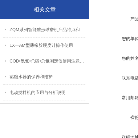
相关文章
产
ZQM系列智能锥形球磨机产品特点和技术叁数
您的单
LX—AM型薄橡胶硬度计操作使用
您的姓
COD•氨氮•总磷•总氮测定仪使用注意事项
蒸馏水器的保养和维护
联系电
电动搅拌机的应用与分析说明
常用邮
省
详细地