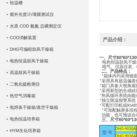
恒温槽
紫外光度计/薄膜测试仪
水质 COD 氨氮 总磷测定仪
COD消解装置
产品介绍：
DHG可编程鼓风干燥箱
尺寸80*60*1
一、
电热恒温鼓风干燥箱
电热恒温鼓风干燥
电气、仪器仪表、
二、产品特点：
高温鼓风干燥箱
箱体内均采用镜
*
采用具有超温偏差
*
二氧化硫检测仪
箱门具备大视角观
*
采用新型的合成硅
*
热空气消毒箱
热风循环系统由能
*
独立限温报警系统
*
可配打印机或
*
RS48
电焊条干燥箱/真空干燥箱
可加配触屏多段
*
功能，也可预设自
电热恒温培养箱
尺寸80*60*
三、
DHG-903
0
A
HYM生化培养箱
型
号
DHG-9036A