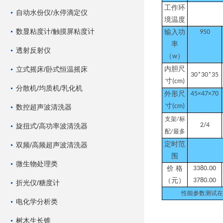
工作环
自动水份仪/永停滴定仪
境温度
数显粘度计/触摸屏粘度计
输入功
950
率
透射反射仪
（
）
w
立式摇床/卧式恒温摇床
内胆尺
30*30*35
寸
(cm)
分散机/均质机/乳化机
外形尺
45×47×70
寸
(cm)
数控超声波清洗器
支架
标
/
2/4
旋扭式/高功率波清洗器
配
最多
/
定时范
双频/高频超声波清洗器
围
微生物处理类
价
格
3380.00
（元）
3780.00
折光仪/糖度计
性能参数测试在
电化学分析类
树木生长锥