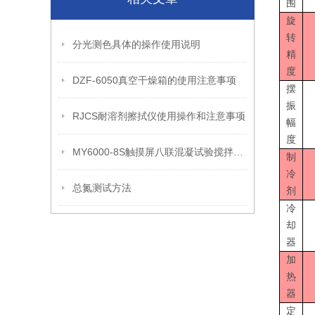
围
旋
转
分光测色具体的操作使用说明
精
度
DZF-6050真空干燥箱的使用注意事项
摆
振
RJCS耐溶剂擦拭仪使用操作和注意事项
幅
度
MY6000-8S触摸屏八联混凝试验搅拌机应用领域和产品性能
制
冷
总氮测试方法
剂
冷
却
器
加
热
器
定