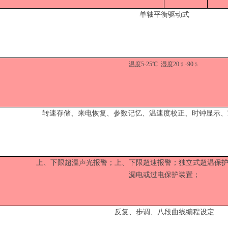
单轴平衡驱动式
温度
5-25℃ 湿度20﹪-90﹪
转速存储、来电恢复、参数记忆、温速度校正、时钟显示、
上、下限超温声光报警；上、下限超速报警；独立式超温保
漏电或过电保护装置；
反复、步调、八段曲线编程设定