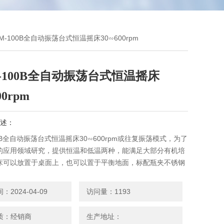
YM-100B全自动振荡台式恒温摇床30∽600rpm
-100B全自动振荡台式恒温摇床
00rpm
述：
00B全自动振荡台式恒温摇床30∽600rpm或往复振荡模式，为了
的应用领域研究，提供恒温和低温两种，能满足大部分有机培
床可以放置于桌面上，也可以置于平衡地面，标配瓶夹不锈钢
可弹簧摇板、试管架、微孔板可选一次成型在视角热弯钢化玻
观察整个工作状态。采用弹性汽缸支撑，以保证箱盖平衡启
2024-04-09
访问量：1193
质：经销商
生产地址：