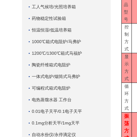
品
工人气候培/光照培养箱
型
药物稳定性试验箱
号
控
恒温恒湿/低温培养箱
制
1000℃箱式电阻炉/马弗炉
方
式
1200℃/1300℃箱式马福炉
显
示
陶瓷纤维箱式电阻炉
方
一体式电炉/烟筒式马弗炉
式
循
可编程式箱式电阻炉
环
电热蒸馏水器 工作台
方
式
0.01电子天平/0.1电子天平
振
0.1mg分析天平/1mg天平
荡
方
自动水份仪/永停滴定仪