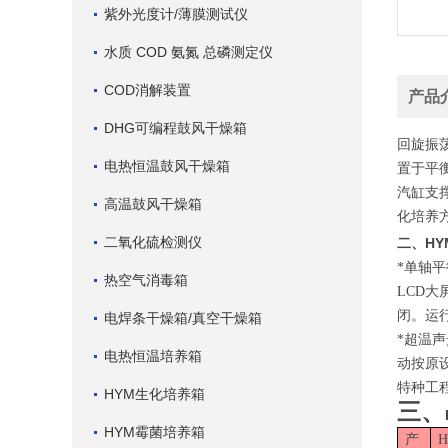
紫外光度计/薄膜测试仪
水质 COD 氨氮 总磷测定仪
COD消解装置
产品
DHG可编程鼓风干燥箱
回旋振
电热恒温鼓风干燥箱
置于平
汽缸支
高温鼓风干燥箱
化培养
二氧化硫检测仪
HY
二、
*单轴平
热空气消毒箱
LCD
闭。运
电焊条干燥箱/真空干燥箱
*超温
电热恒温培养箱
动按原
特种工
HYM生化培养箱
三、
HYM霉菌培养箱
产
H