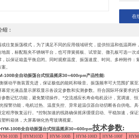
在
介绍：
荡或往复振荡模式，为了满足不同的应用领域研究，提供恒温和低温两种
衡地面，标配瓶夹不锈钢平台，也可弹簧摇板、试管架、微孔板可选一次
撑，以保证箱盖平衡启闭。同时观察温度、振荡速度、时间。多种附件：
方案。
M-100B全自动振荡台式恒温摇床30∽600rpm
产品性能:
衡驱动平衡装置先进，保证极低的能耗和噪音。振荡频率可大范围扩展至30-4
大屏幕背光液晶显示屏双显示各设定参数和实测参数。符合国际环保要求的
行参数记忆功能，避免繁琐操作。*交流感应长寿命电机设计，宽调速、
声光报警功能，电机过热、温度失控、异常超温仪器自动切断各自供电。
设定程序恢复运行。*控制加速的线路确保摇床缓缓启动、平稳加速，保证
程塑料箱体，大屏幕钢化热弯玻璃视窗。
技术参数:
HYM-100B全自动振荡台式恒温摇床30∽600rpm
YM-103B
HYM103D
HYM-100B
HYM-100D
HYM-100F
HYM