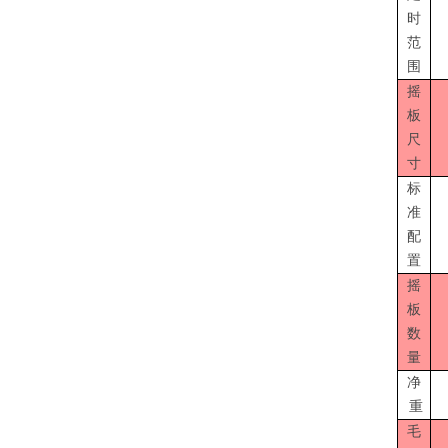
时
范
围
摇
板
尺
寸
标
准
配
置
摇
板
数
量
净
重
毛