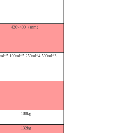
420×400（mm）
ml*5 100ml*5 250ml*4 500ml*3
100kg
132kg