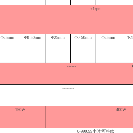
±
1rpm
Φ
25mm
Φ0-50
mm
Φ
25mm
Φ0-50
mm
Φ
25mm
Φ
2
------
--------
150W
400W
0-999.99小时/可持续