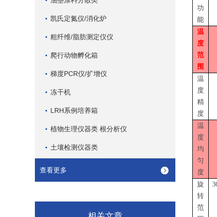
油墨涂料分散类
功
凯氏定氮仪/消化炉
能
温
粗纤维/脂肪测定仪仪
度
爬行动物孵化箱
范
围
梯度PCR仪/扩增仪
温
度
冻干机
精
LRH系例培养箱
度
温
植物生理仪器类 根分析仪
度
土壤检测仪器类
均
匀
查看更多
度
旋
3
转
范
相关文章