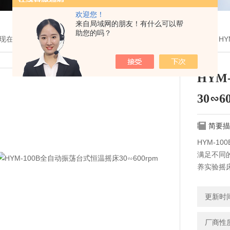
欢迎您！
来自局域网的朋友！有什么可以帮
助您的吗？
现在的位置：
首页
>
产品展示
>
上海沪粤明产品分类
>
透射反射仪
> H
HYM
30∽6
简要描
HYM-1
满足不同
养实验摇
平台，也
璃，能够
更新时间：
闭。
厂商性