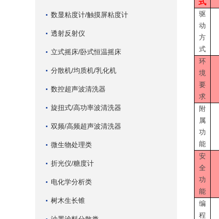
式
驱
数显粘度计/触摸屏粘度计
动
透射反射仪
方
式
立式摇床/卧式恒温摇床
环
分散机/均质机/乳化机
境
要
数控超声波清洗器
求
旋扭式/高功率波清洗器
附
属
双频/高频超声波清洗器
功
能
微生物处理类
安
折光仪/糖度计
全
功
电化学分析类
能
树木生长锥
编
程