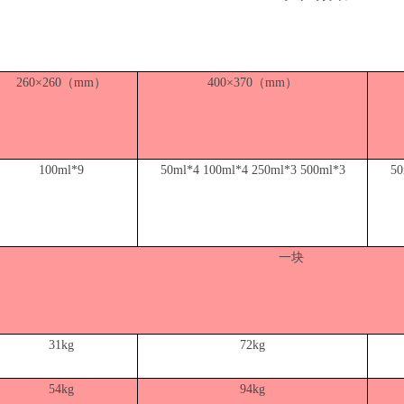
260×260（mm）
400×370（mm）
100ml*9
50ml*4 100ml*4 250ml*3 500ml*3
50
一块
31kg
72kg
54kg
94kg