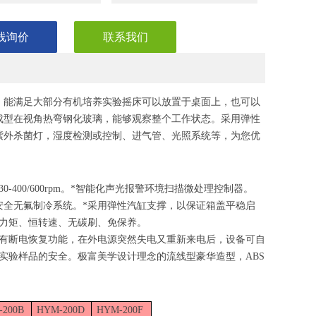
线询价
联系我们
，能满足大部分有机培养实验摇床可以放置于桌面上，也可以
成型在视角热弯钢化玻璃，能够观察整个工作状态。采用弹性
紫外杀菌灯，湿度检测或控制、进气管、光照系统等，为您优
00/600rpm。*智能化声光报警环境扫描微处理控制器。
安全无氟制冷系统。*采用弹性汽缸支撑，以保证箱盖平稳启
恒力矩、恒转速、无碳刷、免保养。
具有断电恢复功能，在外电源突然失电又重新来电后，设备可自
实验样品的安全。极富美学设计理念的流线型豪华造型，ABS
-200B
HYM-200D
HYM-200F