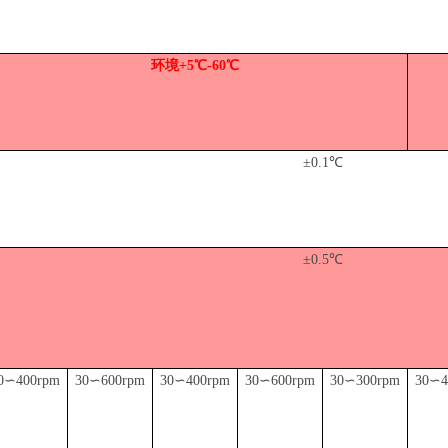
环境
+5℃-60℃
±0.1℃
±0.5℃
0∽400rpm
30∽600rpm
30∽400rpm
30∽600rpm
30∽300rpm
30∽4