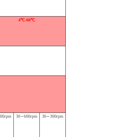
4℃-60℃
00rpm
30∽600rpm
30∽300rpm