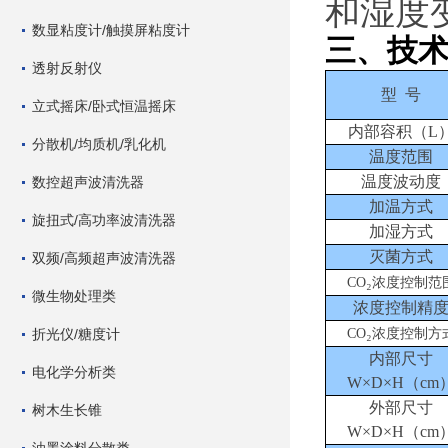
和湿度
数显粘度计/触摸屏粘度计
三
、技
透射反射仪
型 号
立式摇床/卧式恒温摇床
内部容积（L
分散机/均质机/乳化机
温度范围
温度波动度
数控超声波清洗器
加温方式
旋扭式/高功率波清洗器
加湿方式
灭菌方式
双频/高频超声波清洗器
₂
CO
浓度控制范
微生物处理类
浓度控制精
₂
折光仪/糖度计
CO
浓度控制方
内部尺寸
电化学分析类
W×D×H（cm
外部尺寸
树木生长锥
W×D×H（cm