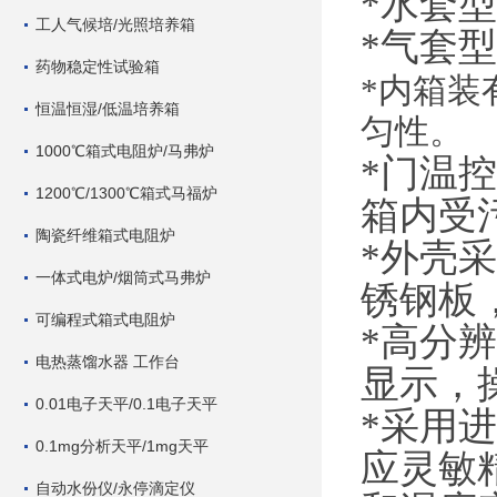
*水套
工人气候培/光照培养箱
*气套
药物稳定性试验箱
*内箱装
恒温恒湿/低温培养箱
匀性。
1000℃箱式电阻炉/马弗炉
*门温
1200℃/1300℃箱式马福炉
箱内受
陶瓷纤维箱式电阻炉
*外壳
一体式电炉/烟筒式马弗炉
锈钢板
可编程式箱式电阻炉
*高分
电热蒸馏水器 工作台
显示，
0.01电子天平/0.1电子天平
*采用
0.1mg分析天平/1mg天平
应灵敏
自动水份仪/永停滴定仪