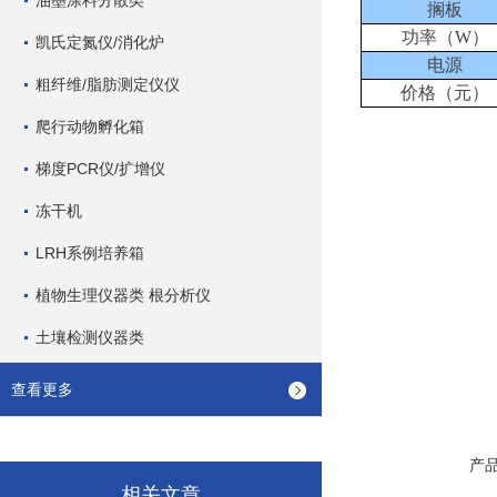
油墨涂料分散类
搁板
功率（W）
凯氏定氮仪/消化炉
电源
粗纤维/脂肪测定仪仪
价格（元）
爬行动物孵化箱
梯度PCR仪/扩增仪
冻干机
LRH系例培养箱
植物生理仪器类 根分析仪
土壤检测仪器类
查看更多
产
相关文章