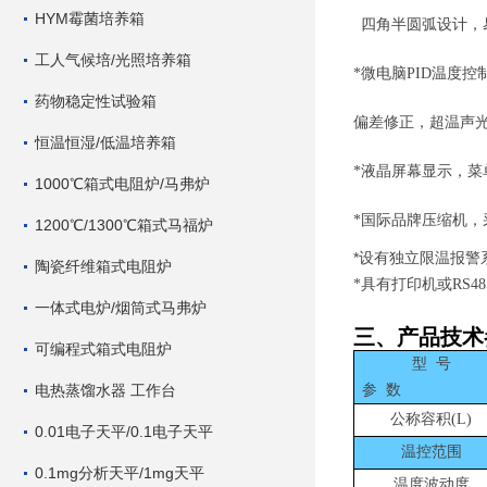
HYM霉菌培养箱
四角半圆弧设计，
工人气候培/光照培养箱
*微电脑PID温度
药物稳定性试验箱
偏差修正，超温声
恒温恒湿/低温培养箱
*液晶屏幕显示，菜
1000℃箱式电阻炉/马弗炉
*国际品牌压缩机，
1200℃/1300℃箱式马福炉
*
设有独立限温报警
陶瓷纤维箱式电阻炉
*具有打印机或RS
一体式电炉/烟筒式马弗炉
三、产品技术
可编程式箱式电阻炉
型
号
电热蒸馏水器 工作台
参
数
公称容积
(L)
0.01电子天平/0.1电子天平
温控范围
0.1mg分析天平/1mg天平
温度波动度