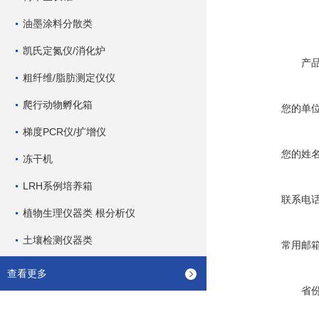
油墨涂料分散类
凯氏定氮仪/消化炉
产
粗纤维/脂肪测定仪仪
爬行动物孵化箱
您的单
梯度PCR仪/扩增仪
您的姓
冻干机
LRH系例培养箱
联系电
植物生理仪器类 根分析仪
土壤检测仪器类
常用邮
查看更多
省