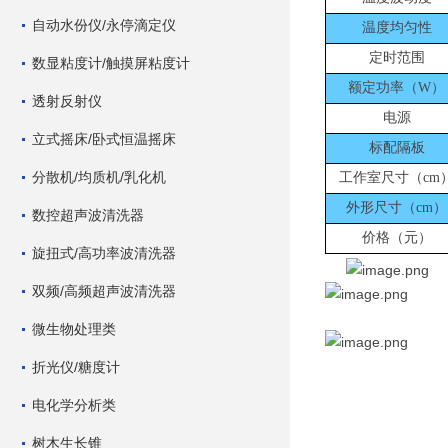
自动水份仪/永停滴定仪
温度均匀性
定时范围
数显粘度计/触摸屏粘度计
额定功率（
W）
透射反射仪
电源
立式摇床/卧式恒温摇床
标配隔板
分散机/均质机/乳化机
工作室尺寸（
cm
外形尺寸（
cm）
数控超声波清洗器
价格（元）
旋扭式/高功率波清洗器
双频/高频超声波清洗器
微生物处理类
折光仪/糖度计
电化学分析类
树木生长锥