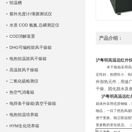
恒温槽
紫外光度计/薄膜测试仪
水质 COD 氨氮 总磷测定仪
COD消解装置
产品介绍：
DHG可编程鼓风干燥箱
电热恒温鼓风干燥箱
沪粤明高温远红外快速干
本干燥箱采用高
高温鼓风干燥箱
定性好、热惯性小、热
二氧化硫检测仪
外加热元件，用途
干燥、固化脱水及
热空气消毒箱
沪粤明高温远红外快
电焊条干燥箱/真空干燥箱
箱体外采用优质钢板，
物品，一目了然热风循
电热恒温培养箱
便于更换。独立限温报
度参数的变化状况。 
HYM生化培养箱