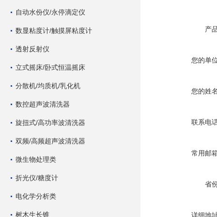
自动水份仪/永停滴定仪
产
数显粘度计/触摸屏粘度计
透射反射仪
您的单
立式摇床/卧式恒温摇床
分散机/均质机/乳化机
您的姓
数控超声波清洗器
联系电
旋扭式/高功率波清洗器
双频/高频超声波清洗器
常用邮
微生物处理类
折光仪/糖度计
省
电化学分析类
树木生长锥
详细地