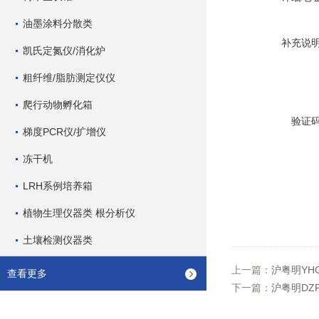
油墨涂料分散类
补充说
凯氏定氮仪/消化炉
粗纤维/脂肪测定仪仪
爬行动物孵化箱
验证
梯度PCR仪/扩增仪
冻干机
LRH系例培养箱
植物生理仪器类 根分析仪
土壤检测仪器类
上一篇：
沪粤明YHG
查看更多
下一篇：
沪粤明DZF