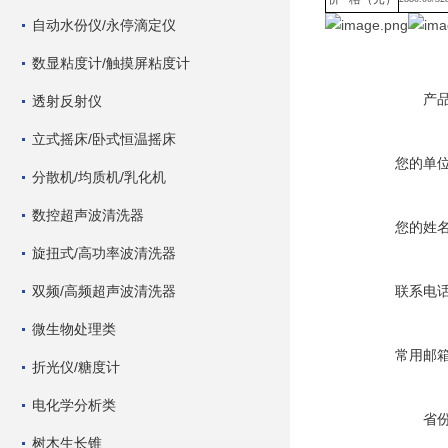
自动水份仪/永停滴定仪
数显粘度计/触摸屏粘度计
产
透射反射仪
立式摇床/卧式恒温摇床
您的单
分散机/均质机/乳化机
数控超声波清洗器
您的姓
旋扭式/高功率波清洗器
双频/高频超声波清洗器
联系电
微生物处理类
常用邮
折光仪/糖度计
电化学分析类
省
树木生长锥