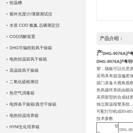
恒温槽
紫外光度计/薄膜测试仪
水质 COD 氨氮 总磷测定仪
COD消解装置
产品介绍：
DHG可编程鼓风干燥箱
产
DHG-9076A
电热恒温鼓风干燥箱
DHG-9076A沪
塑，隔板可以任意
高温鼓风干燥箱
采用具有超温偏差
二氧化硫检测仪
箱门具备大视角观
热风循环系统由能
热空气消毒箱
采用新型的合成硅
电焊条干燥箱/真空干燥箱
独立限温报警系统
可配打印机或
RS
电热恒温培养箱
技术参数
型
HYM生化培养箱
DHG-90