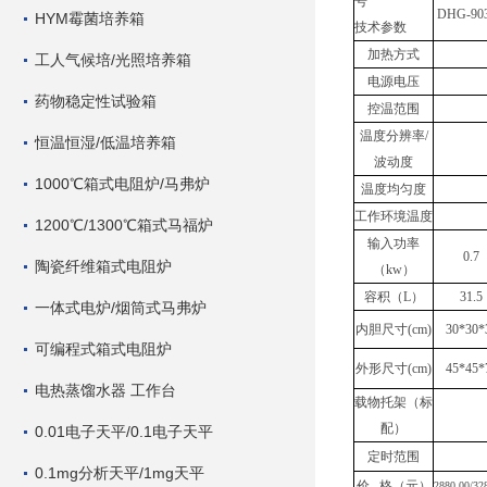
号
DHG-90
HYM霉菌培养箱
技术参数
加热方式
工人气候培/光照培养箱
电源电压
药物稳定性试验箱
控温范围
温度分辨率
/
恒温恒湿/低温培养箱
波动度
1000℃箱式电阻炉/马弗炉
温度均匀度
工作环境温度
1200℃/1300℃箱式马福炉
输入
功率
0.7
陶瓷纤维箱式电阻炉
（
kw）
容积
（
L）
31.5
一体式电炉/烟筒式马弗炉
内胆尺寸
(
c
m)
30*30*
可编程式箱式电阻炉
外形
尺寸
(
c
m
)
45*45*
电热蒸馏水器 工作台
载物托架（
标
配）
0.01电子天平/0.1电子天平
定时范围
0.1mg分析天平/1mg天平
价
格（元）
2880.00/32