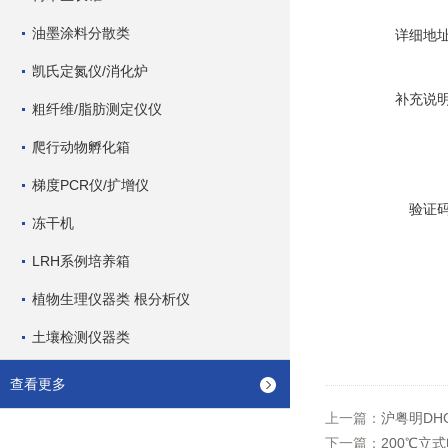
油墨涂料分散类
详细地
凯氏定氮仪/消化炉
补充说
粗纤维/脂肪测定仪仪
爬行动物孵化箱
梯度PCR仪/扩增仪
验证
冻干机
LRH系例培养箱
植物生理仪器类 根分析仪
土壤检测仪器类
查看更多
上一篇：
沪粤明DH
下一篇：
200℃立