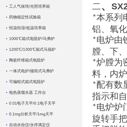
、
SX
二
工人气候培/光照培养箱
本系列
*
药物稳定性试验箱
铝、氧
恒温恒湿/低温培养箱
电炉由
1000℃箱式电阻炉/马弗炉
*
膛、下
1200℃/1300℃箱式马福炉
炉膛为
陶瓷纤维箱式电阻炉
*
一体式电炉/烟筒式马弗炉
料，内
可编程式箱式电阻炉
配有数
*
电热蒸馏水器 工作台
指示和
0.01电子天平/0.1电子天平
电炉炉
*
0.1mg分析天平/1mg天平
旋转手
自动水份仪/永停滴定仪