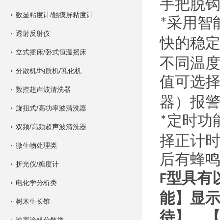
手把脱
数显粘度计/触摸屏粘度计
采用智
*
透射反射仪
快的稳
立式摇床/卧式恒温摇床
不同温
分散机/均质机/乳化机
值可选
数控超声波清洗器
器）报
旋扭式/高功率波清洗器
定时功
*
双频/高频超声波清洗器
择正计
微生物处理类
后有蜂
折光仪/糖度计
型具有
F
电化学分析类
能】显
树木生长锥
待】、