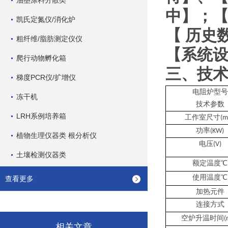
油墨涂料分散类
中】；
凯氏定氮仪/消化炉
【
历史
粗纤维/脂肪测定仪仪
【系统
爬行动物孵化箱
三、技
梯度PCR仪/扩增仪
电阻炉型号
冻干机
技术参数
LRH系例培养箱
工作室尺寸
(m
功率
(KW)
植物生理仪器类 根分析仪
电压
(V)
土壤检测仪器类
额定温度
℃
使用温度
℃
查看更多
加热元件
连接方式
空炉升温时间
(
相关文章