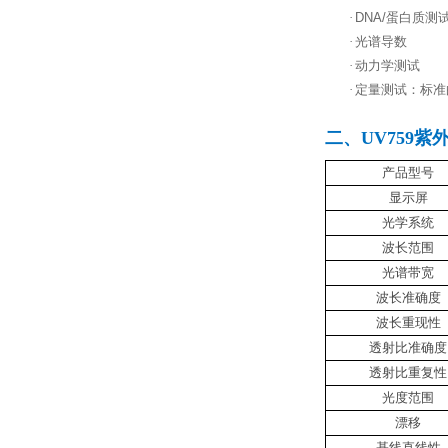
·
DNA/
蛋白质测
·
光谱导数
·
动力学测试
·
定量测试：标准
二、UV759紫
产品型号
显示屏
光学系统
波长范围
光谱带宽
波长准确度
波长重现性
透射比准确度
透射比重复性
光度范围
漂移
基线直线性