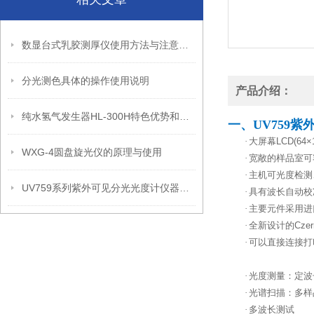
数显台式乳胶测厚仪使用方法与注意事项
分光测色具体的操作使用说明
产品介绍：
纯水氢气发生器HL-300H特色优势和技术参数
一、UV759紫
·
大屏幕
LCD(64×
WXG-4圆盘旋光仪的原理与使用
·
宽敞的样品室可
·
主机可光度检测
UV759系列紫外可见分光光度计仪器特点和技术参数
·
具有波长自动校
·
主要元件采用进
·
全新设计的
Czer
·
可以直接连接打
·
光度测量：定波
·
光谱扫描：多样
·
多波长测试