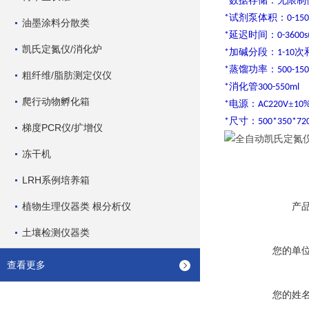
数据存储：无限制
*
试剂泵体积：
*
0-15
油墨涂料分散类
延迟时间：
*
0-3600s
凯氏定氮仪/消化炉
加碱分段：
次
*
1-10
蒸馏功率：
*
500-15
粗纤维/脂肪测定仪仪
消化管
*
300-550ml
爬行动物孵化箱
电源：
±
*
AC220V
10%
尺寸：
*
500*350*7
梯度PCR仪/扩增仪
冻干机
LRH系例培养箱
植物生理仪器类 根分析仪
产
土壤检测仪器类
您的单
查看更多
您的姓