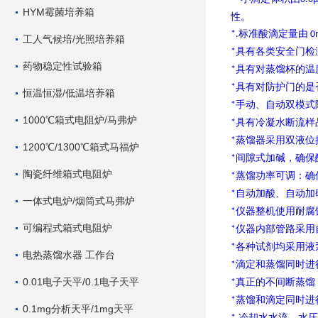
HYM霉菌培养箱
性。
标准酸滴定量由
*.
0m
工人气候培/光照培养箱
具有各类安全门检
*
药物稳定性试验箱
具有对蒸馏杯的温
*
具有对防护门的是
*
恒温恒湿/低温培养箱
手动、自动双模式
*
1000℃箱式电阻炉/马弗炉
具有冷凝水断流样
*
蒸馏器采用双液位
*
1200℃/1300℃箱式马福炉
间隙式加碱，确保
*
陶瓷纤维箱式电阻炉
蒸馏功率可调：确
*
自动加酸、自动加
*
一体式电炉/烟筒式马弗炉
仪器整机使用耐腐
*
可编程式箱式电阻炉
仪器内部管路采用
*
各种试剂均采用液
*
电热蒸馏水器 工作台
滴定和蒸馏同时进
*
0.01电子天平/0.1电子天平
真正的不间断蒸馏
*
蒸馏和滴定同时进
*
0.1mg分析天平/1mg天平
冷却水水流、水压