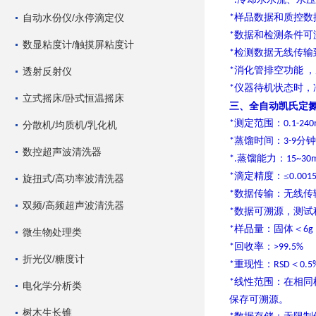
*.
自动水份仪/永停滴定仪
样品数据和质控数
*
数据和检测条件可
*
数显粘度计/触摸屏粘度计
检测数据无线传输
*
消化管排空功能
，
透射反射仪
*
仪器待机状态时，
*
立式摇床/卧式恒温摇床
全自动凯氏定氮仪S
三、
测定范围：
*
0.1-24
分散机/均质机/乳化机
蒸馏时间：
分钟
*
3-9
数控超声波清洗器
蒸馏能力：
*.
15~30m
滴定精度：≤
*
0.001
旋扭式/高功率波清洗器
数据传输：无线传
*
双频/高频超声波清洗器
数据可溯源，测试
*
样品量：固体＜
*
6g
微生物处理类
回收率：
*
>99.5%
折光仪/糖度计
重现性：
＜
*
RSD
0.5
线性范围：在相同
*
电化学分析类
保存可溯源。
树木生长锥