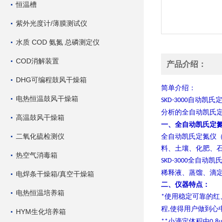
恒温槽
紫外光度计/薄膜测试仪
水质 COD 氨氮 总磷测定仪
COD消解装置
产品介绍：
DHG可编程鼓风干燥箱
简单介绍：
电热恒温鼓风干燥箱
自动凯氏
SKD-3000
分析的全自动凯氏
高温鼓风干燥箱
全自动凯氏定氮仪S
一、
二氧化硫检测仪
全自动凯氏定氮仪
料、土壤、化肥、
热空气消毒箱
全自动凯
SKD-
3
000
稀释液、蒸馏、滴
电焊条干燥箱/真空干燥箱
二、仪器特点：
电热恒温培养箱
使用稳定可靠的红
*
程
使得用户做到心
,
HYM生化培养箱
小滴定体积由
**
0.8