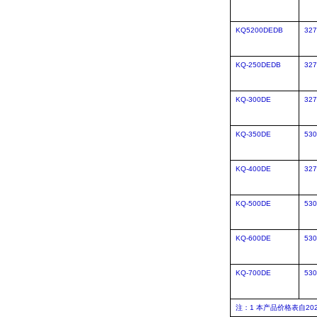
KQ5200DEDB
327
KQ-250DEDB
327
KQ-300DE
327
KQ-350DE
530
KQ-400DE
327
KQ-500DE
530
KQ-600DE
530
KQ-700DE
530
注：
1
本产品价格表自
20