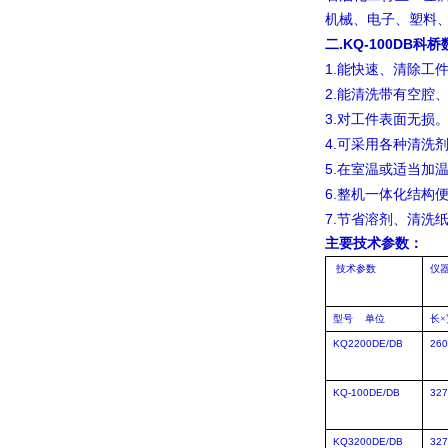
机械、电子、塑料
.
KQ-100DB
二
1.
能快速、清除工
2.
能清洗带有空腔
3.
对工件表面无损
4.
可采用各种清洗
5.
在室温或适当加
6.
整机一体化结构
7.
节省溶剂、清洗
主要技术参数：
技术参数
仪
型号
单位
长×
KQ2200DE/DB
260
KQ-100DE/DB
327
KQ3200DE/DB
327