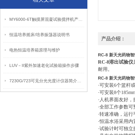
MY6000-6T触摸屏混凝试验搅拌机产品性能和产品参数
恒温培养摇床/培养振荡器说明书
产品介绍：
电热恒温培养箱原理与维护
RC-8 新天光药物
RC-8溶出试验仪
LUV－II紫外加速老化试验箱操作步骤
耐用。
RC-8 新天光药物
7230G/723可见分光光度计仪器简介和技术参数
·可安装6个篮杆
·可安装8个185
·人机界面友好
·全部工作参数
·转速准确，运
·恒温水浴采用
·试验计时可独