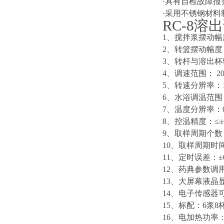
·具有自检故障
·采用不锈钢材
RC-8溶
1、搅拌浆摆动幅度：
2、转篮摆动幅度：
3、转杆与溶出杯
4、调速范围： 20
5、转速分辨率：1
6、水浴调温范围：
7、温度分辨率：0
8、控温精度：≤±0
9、取样周期个数
10、取样周期时间
11、定时误差：±0.
12、药典参数调
13、大屏幕液晶
14、电子传感器
15、标配：6浆8
16、电加热功率：