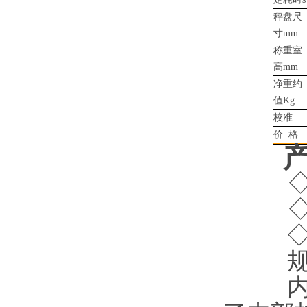
秤盘尺
寸mm
称重室
高mm
净重约
值Kg
校准
价 格
内