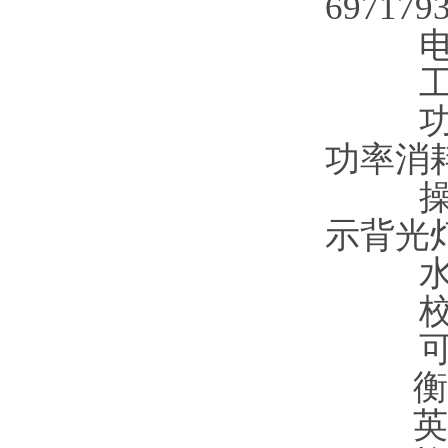
697179
功率消耗
示背光灯
衡
英