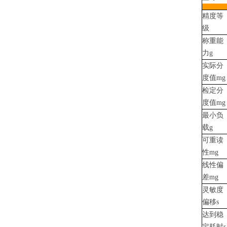
精度等
级
称重能
力g
实际分
度值mg
检定分
度值mg
最小负
载g
可重读
性mg
线性偏
差mg
灵敏度
偏移s
达到稳
定耗时s