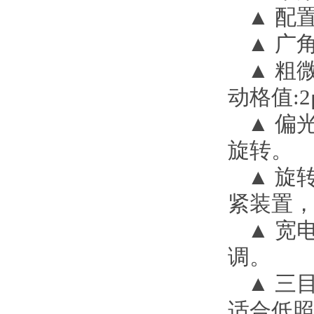
▲
配
▲
广
▲
粗
动格值
:2
▲
偏
旋转。
▲
旋
紧装置
▲
宽
调。
▲
三
适合低