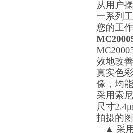
从用户
一系列工
您的工
MC2000
MC2000
效地改
真实色
像，均
采用索
尺寸
2.4
μ
拍摄的
▲
采