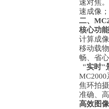
速对焦
速成像
二、
MC2
核心功
计算成
移动载
畅、省
"
实时
"
MC2000
焦环拍
准确、
高效图