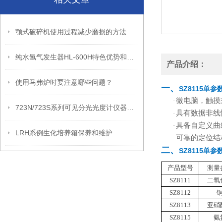
颚式破碎机使用过程减少磨损的方法
纯水氢气发生器HL-600H特色优势和技术参数
产品介绍：
使用马弗炉时要注意哪些问题？
一、
SZ8115单参
微电脑，触摸
·
723N/723S系列可见分光光度计仪器特点和技术参数
具有数据非线
·
具备自定义曲
·
LRH系例生化培养箱保养和维护
可靠的定位结
·
二、
SZ8115单参
产品型号
测量
SZ8111
二氧
SZ8112
SZ8113
亚硝
SZ8115
氨