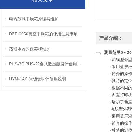
电热鼓风干燥箱原理与维护
DZF-6050真空干燥箱的使用注意事项
产品介绍：
蒸馏水器的保养和维护
测量范围0～20
一、
·
流线型外
PHS-3C PHS-25台式数显酸度计使用说明书
·
采用蓝屏
·
简介的操
HYM-1AC 米饭食味计使用说明
·
独特的定
·
根据不同
·
内置打印
·
增加了色
流线型外型
·
采用蓝屏
·
简介的操
·
独特的定