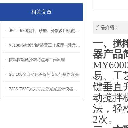
相关文章
产品介绍：
JSF－550搅拌、砂磨、分散多用机使用与维护
一、
搅拌
XJ100-6微波消解装置工作原理与注意事项
器
产品
恒温恒湿试验箱特点与工作原理
MY60
易、工
SC-100全自动色差仪的安装与操作方法
键垂直
723N/723S系列可见分光光度计仪器特点和技术参数
动搅拌
法，轻
2次。