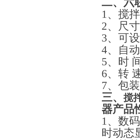
二、
六
1、搅拌
2、尺寸
3、可
4、自
5、时 间
6、转 速
7、包装
三、
搅拌
器
产品
1、数
时动态