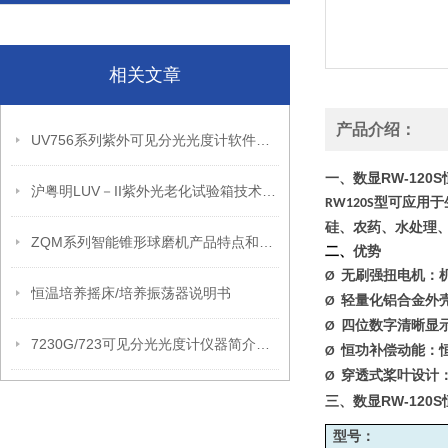
相关文章
产品介绍：
UV756系列紫外可见分光光度计软件功能和技术参数
数显RW-120
一、
沪粤明LUV－II紫外光老化试验箱技术叁数
型可应用于
RW120S
硅、农药、水处理
ZQM系列智能锥形球磨机产品特点和技术叁数
二、
优势
无刷强扭电机：
Ø
恒温培养摇床/培养振荡器说明书
轻量化铝合金外
Ø
四位数字清晰显
Ø
7230G/723可见分光光度计仪器简介和技术参数
恒功补偿动能：
Ø
穿透式桨叶设计
Ø
数显RW-120
三、
型号：