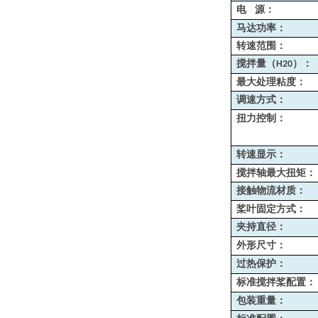
电
源：
马达功率：
转速范围：
搅拌量（
）：
H20
最大处理粘度：
调速方式：
扭力控制：
转速显示：
搅拌轴最大扭矩：
接触物流材质：
桨叶固定方式：
夹持直径：
外形尺寸：
过热保护：
标准搅拌桨配置：
包装重量：