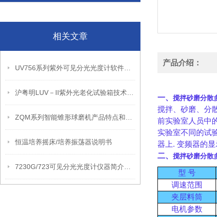
相关文章
产品介绍：
UV756系列紫外可见分光光度计软件功能和技术参数
沪粤明LUV－II紫外光老化试验箱技术叁数
一、
搅拌砂磨分散多用
搅拌、砂磨、分
ZQM系列智能锥形球磨机产品特点和技术叁数
前实验室人员中
实验室不同的试
恒温培养摇床/培养振荡器说明书
器上. 变频器的
二、
搅拌砂磨分散多用
7230G/723可见分光光度计仪器简介和技术参数
型
号
调速范围
夹层料筒
电机参数