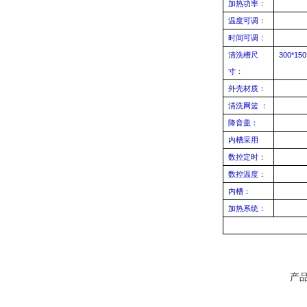
加热功率：
温度可调：
时间可调：
清洗槽尺
300*150
寸：
外壳材质：
清洗网篮
：
降音盖：
内槽采用
数控定时：
数控温度：
内槽：
加热系统：
产