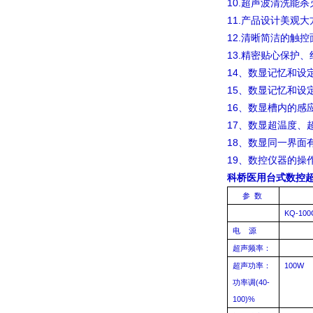
10.
超声波清洗能杀
11.
产品设计美观大
12.
清晰简洁的触控
13.
精密贴心保护、
14
、数显记忆和设
15
、数显记忆和设
16
、数显槽内的感
17
、数显超温度、
18
、数显同一界面
19
、数控仪器的操
科桥医用台式数控超声
参
数
KQ-100
电
源
超声频率：
超声功率：
100W
功率调
(40-
100)%