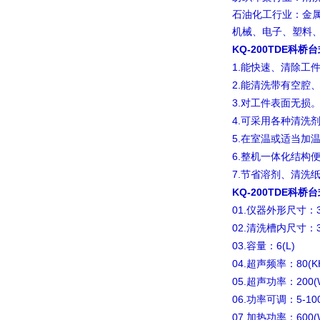
石油化工行业：金
机械、电子、塑料
KQ-200TDE科
1.
能快速、清除工
2.
能清洗带有空腔
3.
对工件表面无损
4.
可采用各种清洗
5.
在室温或适当加
6.
整机一体化结构
7.
节省溶剂、清洗
KQ-200TDE科
01.
仪器外形尺寸：
02.
清洗槽内尺寸：
03.
6(L)
容量：
04.
80(K
超声频率：
05.
200
超声功率：
06.
5-10
功率可调：
07.
600(
加热功率：