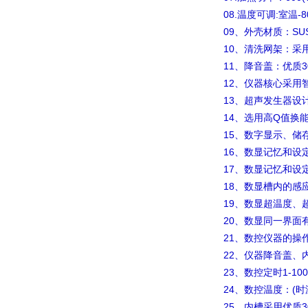
08.
:
-8
温度可调
室温
09
SU
、外壳材质：
10
、清洗网架：采
11
3
、降音盖：优质
12
、仪器核心采用
13
、超声发生器设
14
Q
、选用高
值换
15
、数字显示、储
16
、数显记忆和设
17
、数显记忆和设
18
、数显槽内的感
19
、数显超温度、
20
、数显同一界面
21
、数控仪器的操
22
、仪器降音盖、
23
1-100
、数控定时
24
(
、数控温度：
时
25
3
、内槽采用优质