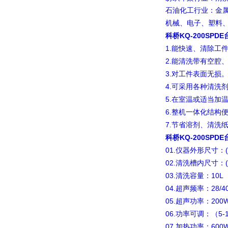
石油化工行业：金
机械、电子、塑料
科桥KQ-200SP
1.
能快速、清除工
2.
能清洗带有空腔
3.
对工件表面无损
4.
可采用各种清洗
5.
在室温或适当加
6.
整机一体化结构
7.
节省溶剂、清洗
科桥KQ-200SP
01.
仪器外形尺寸：
02.
清洗槽内尺寸：
03.
10L
清洗容量：
04.
28/4
超声频率：
05.
200
超声功率：
06.
5-
功率可调：（
07.
600
加热功率：