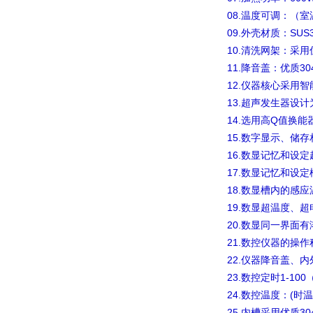
08.
温度可调：（室
09.
SUS
外壳材质：
10.
清洗网架：采用
11.
30
降音盖：优质
12.
仪器核心采用智
13.
超声发生器设计
14.
Q
选用高
值换能
15.
数字显示、储存
16.
数显记忆和设定
17.
数显记忆和设定
18.
数显槽内的感应
19.
数显超温度、超
20.
数显同一界面有
21.
数控仪器的操作
22.
仪器降音盖、内
23.
1-100
数控定时
24.
(
数控温度：
时温
25.
30
内槽采用优质