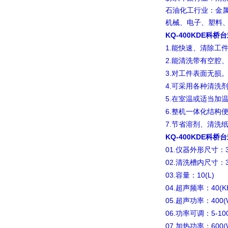
石油化工行业：金
机械、电子、塑料
KQ-400KDE科
1.
能快速、清除工
2.
能清洗带有空腔
3.
对工件表面无损
4.
可采用各种清洗
5.
在室温或适当加
6.
整机一体化结构
7.
节省溶剂、清洗
KQ-400KDE科
01.
仪器外形尺寸：
02.
清洗槽内尺寸：
03.
10(L)
容量：
04.
40(K
超声频率：
05.
400
超声功率：
06.
5-10
功率可调：
07.
600(
加热功率：