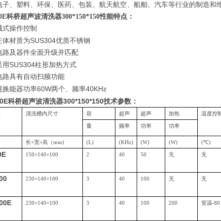
电子、塑料、环保、医药、包装、航天航空、船舶、汽车等行业的制造和
00E科桥超声波清洗器300*150*150性能特点：
械式操作控制
SUS304
主体材质为
优质不锈钢
电路及器件全面升级并匹配
SUS304
采用
柱形加热方式
电路具有自动扫频功能
60W
40KHz
规换能器功率
两个、频率
00E科桥超声波清洗器300*150*150
技术参数：
数
清洗槽内尺寸
容
超声
超声
加热
温度控
量
频率
功率
功率
长×宽×高（
mm)
(L)
(KHz)
(W)
(W)
(
℃
)
0E
150
×
140
×
100
2
40
50
无
无
00
230
×
140
×
100
3
40
100
无
无
00E
230
×
140
×
100
3
40
100
200
室温
-80