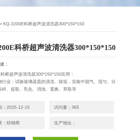
> KQ-3200E科桥超声波清洗器300*150*150
3200E科桥超声波清洗器300*150*150
述：
0E科桥超声波清洗器300*150*150应用：
物行业：试验玻璃器皿的清洗、除垢，实验中脱气、混匀、分
粉碎、提取、乳化、消泡、置换、萃取等
：医疗器械、医用材料的消毒之前的全面清洗；医疗试验器皿
。
2025-12-15
访问量：365
、实验器械：如吸管和器皿的清洗；层析、HPLC前的脱气处
质：经销商
生产地址：
烟草、农药、瘦肉精、地沟油等有效成分的萃取。