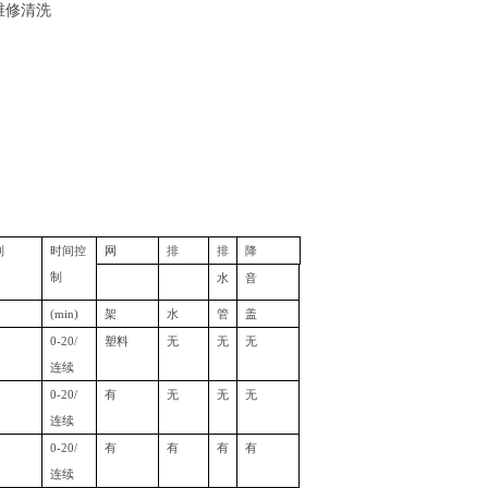
维修清洗
制
时间控
网
排
排
降
制
水
音
(min)
架
水
管
盖
0-20/
塑料
无
无
无
连续
0-20/
有
无
无
无
连续
0-20/
有
有
有
有
连续