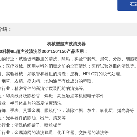
在
介绍：
机械型超声波清洗器
00科桥6L超声波清洗器300*150*150
产品应用：
生物行业：试验玻璃器皿的清洗、除垢，实验中脱气、混匀、分散、细胞
业：医疗器械、医用材料的消毒之前的全面清洗；医疗试验器皿的清洗等
HPLC
料、实验器械：如吸管和器皿的清洗；层析、
前的脱气处理。
、烟草、农药、瘦肉精、地沟油等有效成分的萃取。
表行业：精密零件的高清洁度装配前的清洗等。
业：印刷线路板除松香、焊斑；高压触点等机械电子零件
行业：半导体晶片的高度洁度清洗
首饰、手表、贵重金属、眼镜行业：清除油垢、灰尘、氧化层、抛光膏等
业：光学器件的除油、出汗、清灰等
染行业：清洗纺织锭子、喷丝板等
工行业：金属滤网的清洗疏通、化工容器、交换器的清洗等