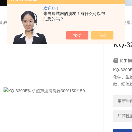
欢迎您！
来自局域网的朋友！有什么可以帮
助您的吗？
现在的位置：
首页
>
产品展示
>
上海科导/东莞科桥分类
>
超声波清洗器
KQ-
简要描
KQ-320
化学、生
散、细胞
医疗行业
的清洗等
更新时间：
实验材料
理。
厂商性
中草药、