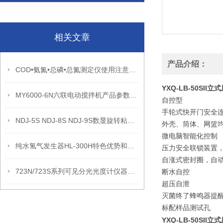
相关文章
产品介绍：
COD•氨氮•总磷•总氮测定仪使用注意事项
YXQ-LB-50SI
MY6000-6N六联电动搅拌机产品参数和性能特征
自控型
手轮式快开门安全
NDJ-5S NDJ-8S NDJ-9S数显旋转粘度计的原理
外壳、筒体、网篮
微电脑智能化控制
纯水氢气发生器HL-300H特色优势和技术参数
压力安全联锁装置
自涨式密封圈，自
723N/723S系列可见分光光度计仪器特点和技术参数
断水自控
超压自泄
灭菌终了蜂鸣器提
标配样品测试孔
YXQ-LB-50SI