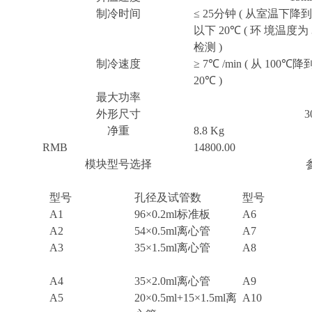
制冷时间
≤ 25
分钟
(
从室温下降到
以下
20
℃
(
环 境温度为
检测
)
制冷速度
≥ 7
℃
/min (
从
100
℃
降
20
℃
)
最大功率
外形尺寸
3
净重
8.8 Kg
RMB
14800.00
模块型号选择
型号
孔径及试管数
型号
A1
96×0.2ml
标准板
A6
A2
54×0.5ml
离心管
A7
A3
35×1.5ml
离心管
A8
A4
35×2.0ml
离心管
A9
A5
20×0.5ml+15×1.5ml
离
A10