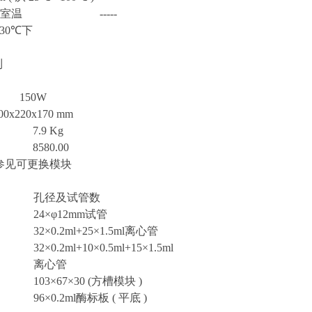
室温
-----
30
℃
下
到
150W
00x220x170 mm
7.9 Kg
8580.00
参见可更换模块
孔径及试管数
24×φ12mm
试管
32×0.2ml+25×1.5ml
离心管
32×0.2ml+10×0.5ml+15×1.5ml
离心管
103×67×30 (
方槽模块
)
96×0.2ml
酶标板
(
平底
)