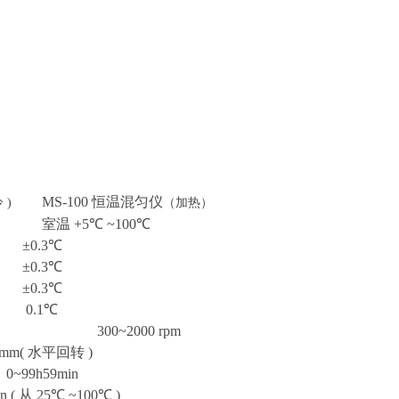
MS-100
恒温混匀仪
（加热）
冷
)
室温
+5
℃
~100
℃
±0.3
℃
±0.3
℃
±0.3
℃
0.1
℃
300~2000 rpm
2mm(
水平回转
)
0~99h59min
n (
从
25
℃
~100
℃
)