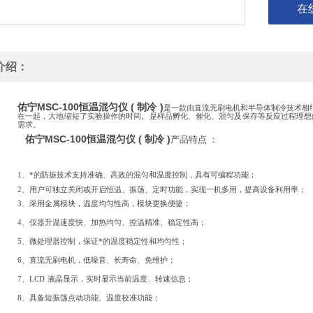
在
介绍：
佑宁MSC-100恒温混匀仪 ( 制冷 )
是一款由直流无刷电机和半导体制冷技术相
在一
起
，大地缩短了实验操作
的
时
间
。
是样品孵
化
、催
化
、混匀及保存等反应过程理想
需求。
佑宁MSC-100恒温混匀仪 ( 制冷 )
产品特点
：
1、*的防振技术支持准确、高效的混匀和温度控制，具有可编程功能；
2、用户可独立关闭或开启恒温、振荡、定时功能，实现一机多用，提高设备
利用率；
3、采用金属模块，温度均匀性高，模块更换便捷；
4、仪器升温速度快、加热均匀、控温精准、稳定性高；
5、微处理器控制，保证*的温度稳定性和均匀性；
6、直流无刷电机，低噪音、长寿命、免维护；
7、LCD
液晶显示，实时显示当前温度、转速信息；
8、具备短振荡点动功能、温度校准功能；