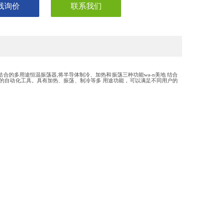
线询价
联系我们
结合的多用途恒温振荡
器
,
将半导体制
冷
、加热和振荡三种功能wa-n美
地
结合
的自动化工
具
。具有
加
热
、
振
荡
、
制
冷等多
用途功能，可以满足不同用户的