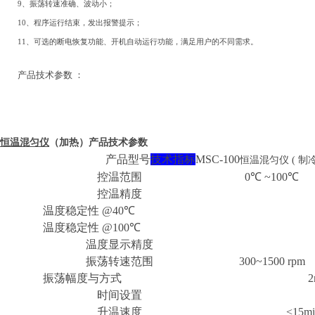
9、振荡转速准确、波动小；
10、程序运行结束，发出报警提示；
11、可选的断电恢复功能、开机自动运行功能，满足用户的不同需求。
产品技术参数
：
恒温混匀仪
（加热）产品技术参数
产品型号
技术指标
MSC-100
恒温混匀仪
(
制
控温范围
0
℃
~100
℃
控温精度
温度稳定性
@40
℃
温度稳定性
@100
℃
温度显示精度
振荡转速范围
300~1500 rpm
振荡幅度与方式
时间设置
升温速度
<15mi