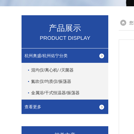
您
产品展示
PRODUCT DISPLAY
杭州奥盛/杭州佑宁分类
混均仪/离心机/ /灭菌器
氮吹仪/均质仪/振荡器
金属浴/干式恒温器/振荡器
查看更多