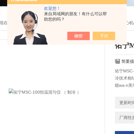
欢迎您！
来自局域网的朋友！有什么可以帮
助您的吗？
现在的位置：
首页
>
产品展示
>
杭州奥盛/杭州佑宁分类
>
混均仪/离心机/
佑宁M
简要描
佑宁MSC
冷技术相
能wa-
催化、混
冷等多 
更新时间：
厂商性