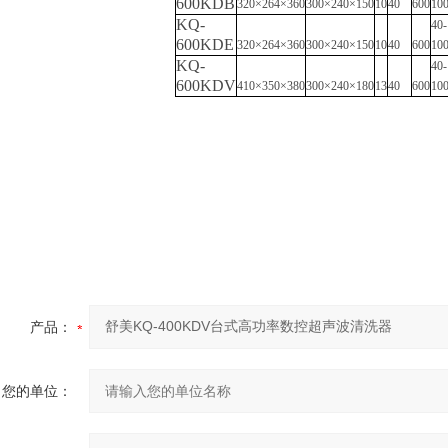
600KDB
320×264×360
300×240×150
10
40
600
10
KQ-
40-
600KDE
320×264×360
300×240×150
10
40
600
10
KQ-
40-
600KDV
410×350×380
300×240×180
13
40
600
10
产品：
您的单位：