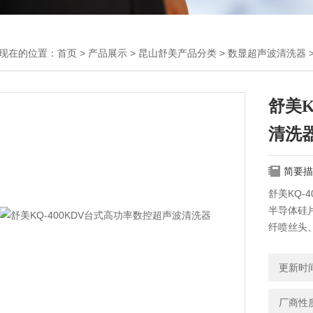
现在的位置：
首页
>
产品展示
>
昆山舒美产品分类
>
数显超声波清洗器
舒美K
清洗
简要描
舒美KQ-
半导体硅
纤喷丝头
手术器械
金银首饰
更新时间：
件、气动
厂商性