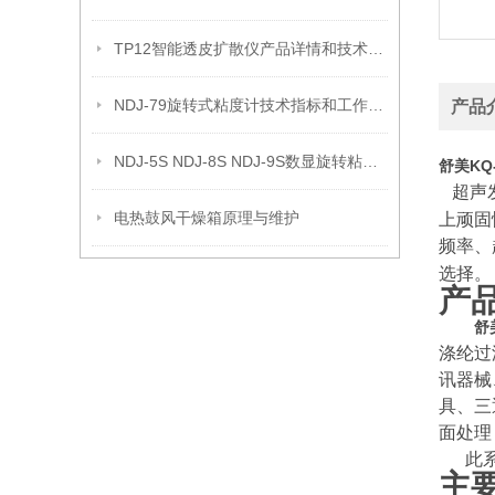
TP12智能透皮扩散仪产品详情和技术参数
NDJ-79旋转式粘度计技术指标和工作原理
产品
NDJ-5S NDJ-8S NDJ-9S数显旋转粘度计的原理
舒美KQ
超声
电热鼓风干燥箱原理与维护
上顽固
频率、
选择。
产
舒
涤纶过
讯器械
具、三
面处理
此
主