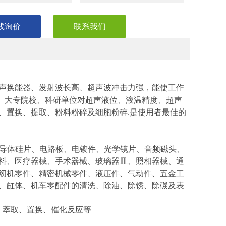
线询价
联系我们
声换能器、发射波长高、超声波冲击力强，能使工作
、大专院校、科研单位对超声液位、液温精度、超声
、置换、提取、粉料粉碎及细胞粉碎
是使用者最佳的
.
导体硅片、电路板、电镀件、光学镜片、音频磁头、
料、医疗器械、手术器械、玻璃器皿、照相器械、通
纫机零件、精密机械零件、液压件、气动件、五金工
、缸体、机车零配件的清洗、除油、除锈、除碳及表
、萃取、置换、催化反应等