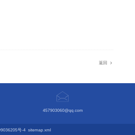
返回
457903060@qq.com
036205号-4
sitemap.xml