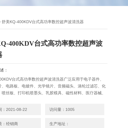
> 舒美KQ-400KDV台式高功率数控超声波清洗器
Q-400KDV台式高功率数控超声波
器
述：
400KDV台式高功率数控超声波清洗器广泛应用于电子器件、
片、电路板、电镀件、光学镜片、音频磁头、涤纶过滤芯、化
、喷丝板、打印机喷墨头、乳胶模具、磁性材料、医疗器械、
、玻璃器皿、照相器械、通讯器械、消防面具、不锈钢制品、
、钟表零件、眼镜零件、缝纫机零件、精密机械零件、液压
2021-08-22
访问量：1005
件、五金工具、三通阀、轴承、轴瓦、油嘴、油泵、
质：经销商
生产地址：