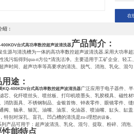
在
介绍：
产品简介：
-400KDV台式高功率数控超声波清洗器
发生源与清洗槽为一体的高功率数控超声波清洗器
采用大功率超
.
性浅污垢得到qua-n方位
*清洗洁净。主要适用于工矿企业、轻工
超声时间、超声功率等高要求的清洗、脱气、消泡、乳化、混匀
品用途：
广泛应用于电子器件、半
美KQ-400KDV台式高功率数控超声波清洗器
滤芯、化纤喷丝头、喷丝板、打印机喷墨头、乳胶模具、磁性材
、消防面具、不锈钢制品、金银首饰、钟表零件、眼镜零件、缝
通阀、轴承、轴瓦、油嘴、油泵、化油器、喷油嘴、缸头、缸盖
，特别对深孔、盲孔、凹凸槽的清洗是zu-i理想
的设备。
系列产品可用于：超声波清洗、乳化、混匀、提取、粉碎、消泡
要性能特点