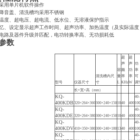
采用单片机软件操作
降音盖、清洗槽均采用不锈钢
温度、超电压、超电流、低水位、无溶液保护指示
忆、设定显示超声工作时间、超声功率、加热温度（及实际温度
电路及器件升级并匹配，电功转换率高、无功损耗低
参数
超
超
声
声
功
容
频
功
率
清洗槽内尺
量
率
率
可
型号
仪器尺寸
寸
L
KHz
W
调
长
×
宽
×
高（
mm
）
KQ-
40-
400KDB
320×264×360
300×240×150
10
40
400
10
KQ-
40-
400KDE
320×264×380
300×240×150
10
40
400
10
KQ-
40-
400KDV
410×350×380
300×240×180
13
40
400
10
KQ-
40-