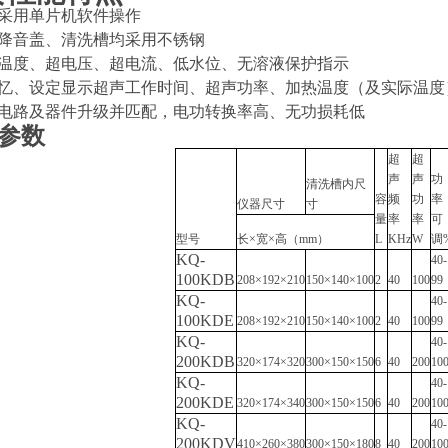
采用单片机软件操作
降音盖、清洗槽均采用不锈钢
温度、超电压、超电流、低水位、无溶液保护指示
忆、设定显示超声工作时间、超声功率、加热温度（及实际温度
电路及器件升级并匹配，电功转换率高、无功损耗低
参数
超
超
声
声
功
清洗槽内尺
容
频
功
率
仪器尺寸
寸
量
率
率
可
型号
长
×
宽
×
高（
mm
）
L
KHz
W
调
KQ-
40-
100KDB
208×192×210
150×140×100
2
40
100
99
KQ-
40-
100KDE
208×192×210
150×140×100
2
40
100
99
KQ-
40-
200KDB
320×174×320
300×150×150
6
40
200
10
KQ-
40-
200KDE
320×174×340
300×150×150
6
40
200
10
KQ-
40-
200KDV
410×260×380
300×150×180
8
40
200
10