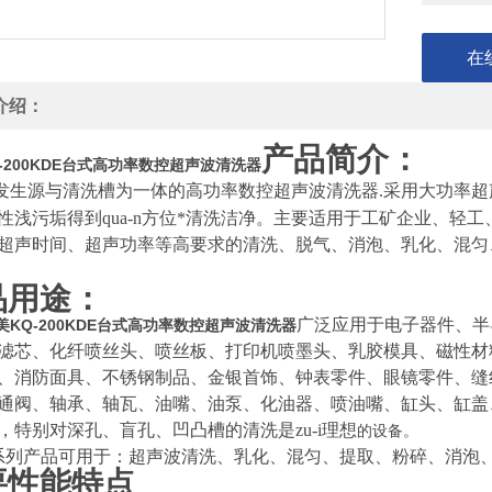
在
介绍：
产品简介：
-200KDE台式高功率数控超声波清洗器
发生源与清洗槽为一体的高功率数控超声波清洗器
采用大功率超
.
性浅污垢得到qua-n方位
*清洗洁净。主要适用于工矿企业、轻工
超声时间、超声功率等高要求的清洗、脱气、消泡、乳化、混匀
品用途：
广泛应用于电子器件、半
美KQ-200KDE台式高功率数控超声波清洗器
滤芯、化纤喷丝头、喷丝板、打印机喷墨头、乳胶模具、磁性材
、消防面具、不锈钢制品、金银首饰、钟表零件、眼镜零件、缝
通阀、轴承、轴瓦、油嘴、油泵、化油器、喷油嘴、缸头、缸盖
，特别对深孔、盲孔、凹凸槽的清洗是zu-i理想
的设备。
系列产品可用于：超声波清洗、乳化、混匀、提取、粉碎、消泡
要性能特点