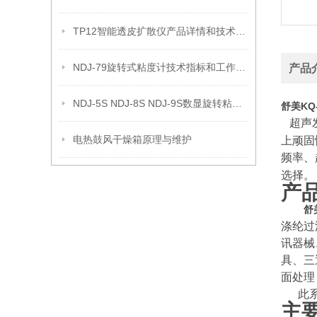
TP12智能透皮扩散仪产品详情和技术参数
NDJ-79旋转式粘度计技术指标和工作原理
产品
NDJ-5S NDJ-8S NDJ-9S数显旋转粘度计的原理
舒美KQ
超声
电热鼓风干燥箱原理与维护
上顽固
频率、
选择。
产
舒
涤纶过
讯器械
具、三
面处理
此
主