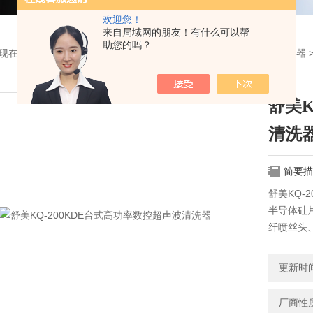
欢迎您！
来自局域网的朋友！有什么可以帮
助您的吗？
现在的位置：
首页
>
产品展示
>
昆山舒美产品分类
>
数显超声波清洗器
舒美K
清洗
简要描
舒美KQ-
半导体硅
纤喷丝头
手术器械
金银首饰
更新时间：
件、气动
厂商性